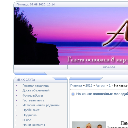
Пятница, 07.08.2026, 15:14
ГЛАВНАЯ
МЕНЮ САЙТА
Главная страница
Главная
»
2013
»
Август
»
1
» На языке
Доска объявлений
На языке волшебных мелоди
Фотоальбомы
Гостевая книга
История нашей редакции
Прайс-лист
Подписка
О нас
Па
Наши контакты