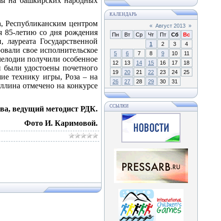
ры на башкирских народных
КАЛЕНДАРЬ
а, Республиканским центром
«
Август 2013
»
я 85-летию со дня рождения
Пн
Вт
Ср
Чт
Пт
Сб
Вс
, лауреата Государственной
1
2
3
4
ровали свое исполнительское
5
6
7
8
9
10
11
мелодии получили особенное
12
13
14
15
16
17
18
и были удостоены почетного
19
20
21
22
23
24
25
ие технику игры, Роза – на
26
27
28
29
30
31
ллина отмечено на конкурсе
ССЫЛКИ
ва, ведущий методист РДК.
Фото И. Каримовой.