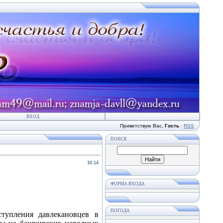
ВХОД
Приветствую Вас
,
Гость
·
RSS
ПОИСК
10:14
ФОРМА ВХОДА
ПОГОДА
упления давлекановцев в