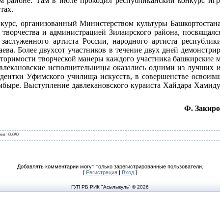
м районе. Там в июле проходил республиканский конкурс иг
тах.
курс, организованный Министерством культуры Башкортостан
 творчества и администрацией Зилаирского района, посвящалс
аслуженного артиста России, народного артиста республики
ва. Более двухсот участников в течение двух дней демонстри
овторимости творческой манеры каждого участника башкирские 
авлекановские исполнительницы оказались одними из лучших 
тудентки Уфимского училища искусств, в совершенстве освоивш
умбыре. Выступление давлекановского кураиста Хайдара Хамиду
Ф. Закиро
инг
:
0.0
/
0
Добавлять комментарии могут только зарегистрированные пользователи.
[
Регистрация
|
Вход
]
ГУП РБ РИК "Асылыкуль" © 2026