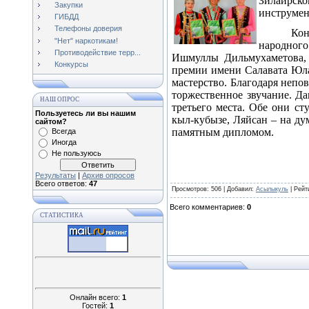
Зилаирско
Закупки
инструмен
ГИБДД
Телефоны доверия
Кон
"Нет" наркотикам!
народного
Противодействие терр...
Ишмуллы Дильмухаметова, з
Конкурсы
премии имени Салавата Юлае
мастерство. Благодаря неп
торжественное звучание. Д
НАШ ОПРОС
третьего места. Обе они с
Пользуетесь ли вы нашим
кыл-кубызе, Ляйсан – на д
сайтом?
памятным дипломом.
Всегда
Иногда
Не пользуюсь
Результаты
|
Архив опросов
Всего ответов:
47
Просмотров
: 506 |
Добавил
:
Асылыкуль
|
Рейт
Всего комментариев
:
0
СТАТИСТИКА
Онлайн всего:
1
Гостей:
1