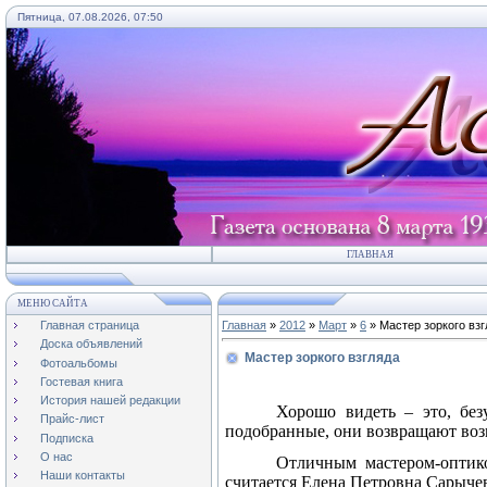
Пятница, 07.08.2026, 07:50
ГЛАВНАЯ
МЕНЮ САЙТА
Главная страница
Главная
»
2012
»
Март
»
6
» Мастер зоркого взг
Доска объявлений
Мастер зоркого взгляда
Фотоальбомы
Гостевая книга
История нашей редакции
Хорошо видеть – это, безу
Прайс-лист
подобранные, они возвращают воз
Подписка
О нас
Отличным мастером-оптико
Наши контакты
считается Елена Петровна Сарычев