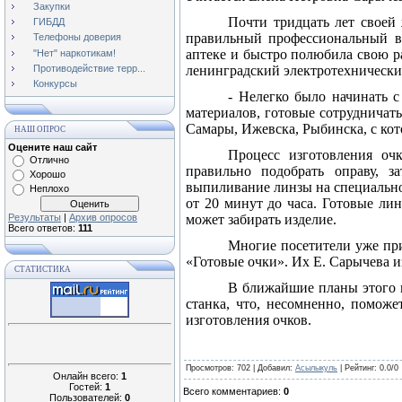
Закупки
Почти тридцать лет своей 
ГИБДД
правильный профессиональный вы
Телефоны доверия
аптеке и быстро полюбила свою р
"Нет" наркотикам!
Противодействие терр...
ленинградский электротехнически
Конкурсы
- Нелегко было начинать с
материалов, готовые сотрудничат
Самары, Ижевска, Рыбинска, с кот
НАШ ОПРОС
Оцените наш сайт
Процесс изготовления оч
Отлично
правильно подобрать оправу, з
Хорошо
выпиливание линзы на специально
Неплохо
от 20 минут до часа. Готовые ли
Результаты
|
Архив опросов
может забирать изделие.
Всего ответов:
111
Многие посетители уже пр
«Готовые очки». Их Е. Сарычева из
СТАТИСТИКА
В ближайшие планы этого м
станка, что, несомненно, поможе
изготовления очков.
Просмотров
: 702 |
Добавил
:
Асылыкуль
|
Рейтинг
:
0.0
/
0
Онлайн всего:
1
Гостей:
1
Всего комментариев
:
0
Пользователей:
0