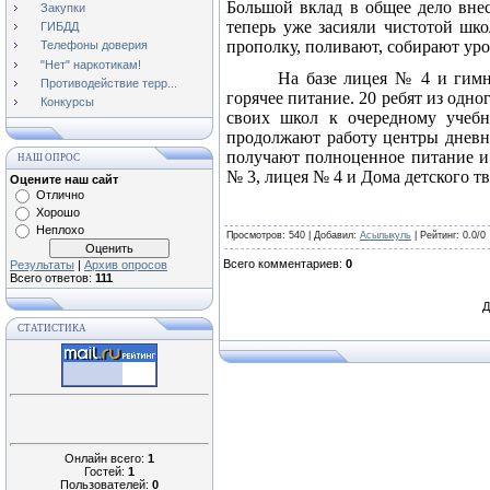
Большой вклад в общее дело вне
Закупки
теперь уже засияли чистотой шко
ГИБДД
прополку, поливают, собирают ур
Телефоны доверия
"Нет" наркотикам!
На базе лицея № 4 и гимн
Противодействие терр...
горячее питание. 20 ребят из одно
Конкурсы
своих школ к очередному учебн
продолжают работу центры дневно
получают полноценное питание и
НАШ ОПРОС
№ 3, лицея № 4 и Дома детского тв
Оцените наш сайт
Отлично
Хорошо
Неплохо
Просмотров
: 540 |
Добавил
:
Асылыкуль
|
Рейтинг
:
0.0
/
0
Всего комментариев
:
0
Результаты
|
Архив опросов
Всего ответов:
111
Д
СТАТИСТИКА
Онлайн всего:
1
Гостей:
1
Пользователей:
0