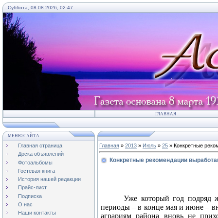
Суббота, 08.08.2026, 02:47
ГЛАВНАЯ
МЕНЮ САЙТА
Главная страница
Главная
»
2013
»
Июль
»
25
» Конкретные реко
Доска объявлений
Конкретные рекомендации выработ
Фотоальбомы
Гостевая книга
История нашей редакции
Прайс-лист
Подписка
Уже который год подряд ж
О нас
периоды – в конце мая и июне – в
Наши контакты
аграриям района вновь не прих