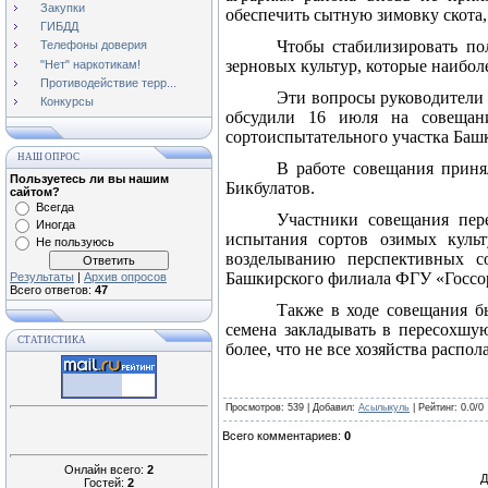
Закупки
обеспечить сытную зимовку скота,
ГИБДД
Чтобы стабилизировать по
Телефоны доверия
зерновых культур, которые наибол
"Нет" наркотикам!
Противодействие терр...
Эти вопросы руководители 
Конкурсы
обсудили 16 июля на совещани
сортоиспытательного участка Баш
НАШ ОПРОС
В работе совещания приня
Пользуетесь ли вы нашим
Бикбулатов.
сайтом?
Всегда
Участники совещания пер
Иногда
испытания сортов озимых культ
Не пользуюсь
возделыванию перспективных с
Башкирского филиала ФГУ «Госсор
Результаты
|
Архив опросов
Всего ответов:
47
Также в ходе совещания б
семена закладывать в пересохшую
СТАТИСТИКА
более, что не все хозяйства расп
Просмотров
: 539 |
Добавил
:
Асылыкуль
|
Рейтинг
:
0.0
/
0
Всего комментариев
:
0
Онлайн всего:
2
Д
Гостей:
2