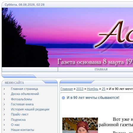
Суббота, 08.08.2026, 02:28
ГЛАВНАЯ
МЕНЮ САЙТА
Главная страница
Главная
»
2013
»
Ноябрь
»
25
» И в 90 лет меч
Доска объявлений
И в 90 лет мечты сбываются!
Фотоальбомы
Гостевая книга
История нашей редакции
Прайс-лист
Вот уже 
Подписка
районной газет
О нас
Наши контакты