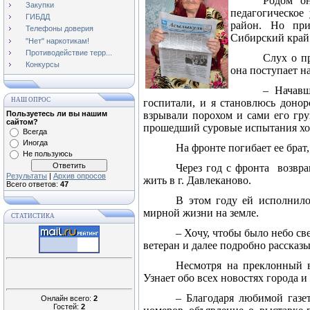
Родом он
Закупки
педагогическое
ГИБДД
район. Но при
Телефоны доверия
Сибирский край.
"Нет" наркотикам!
Противодействие терр...
Слух о п
Конкурсы
она поступает н
–
Начавш
НАШ ОПРОС
госпитали, и я становлюсь доно
Пользуетесь ли вы нашим
взрывали порохом и сами его гру
сайтом?
прошедший суровые испытания хо
Всегда
Иногда
На фронте погибает ее бра
Не пользуюсь
Через год с фронта
возвра
Результаты
|
Архив опросов
жить в г. Давлеканово.
Всего ответов:
47
В этом году ей исполнило
мирной жизни на земле.
СТАТИСТИКА
–
Хочу, чтобы было небо св
ветеран и далее подробно рассказы
Несмотря на преклонный в
Узнает обо всех новостях города и
–
Благодаря любимой газе
Онлайн всего:
2
Гостей:
2