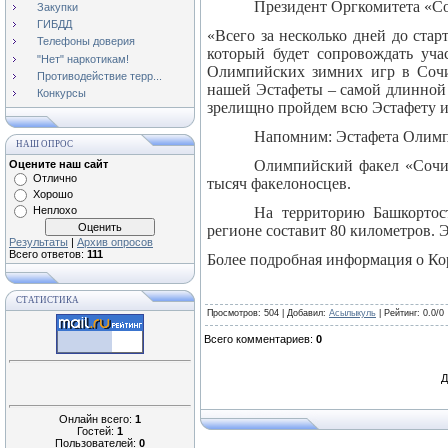
Президент Оргкомитета «С
Закупки
ГИБДД
«Всего за несколько дней до ста
Телефоны доверия
который будет сопровождать уч
"Нет" наркотикам!
Олимпийских зимних игр в Сочи
Противодействие терр...
нашей Эстафеты – самой длинной 
Конкурсы
зрелищно пройдем всю Эстафету и
Напомним: Эстафета Олимпи
НАШ ОПРОС
Олимпийский факел «Сочи-
Оцените наш сайт
Отлично
тысяч факелоносцев.
Хорошо
Неплохо
На территорию Башкортос
регионе составит
80 километров
. 
Результаты
|
Архив опросов
Всего ответов:
111
Более подробная информация о Ко
СТАТИСТИКА
Просмотров
: 504 |
Добавил
:
Асылыкуль
|
Рейтинг
:
0.0
/
0
Всего комментариев
:
0
Д
Онлайн всего:
1
Гостей:
1
Пользователей:
0