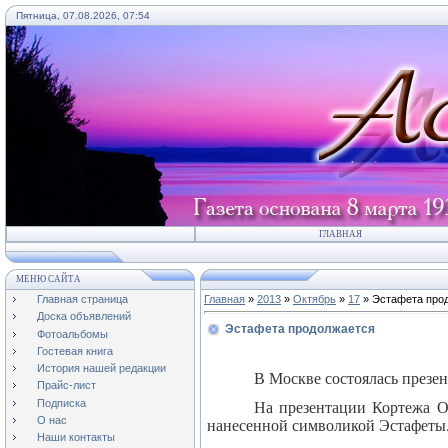
Пятница, 07.08.2026, 07:54
ГЛАВНАЯ
МЕНЮ САЙТА
Главная страница
Главная
»
2013
»
Октябрь
»
17
» Эстафета про
Доска объявлений
Эстафета продолжается
Фотоальбомы
Гостевая книга
История нашей редакции
В Москве состоялась презе
Прайс-лист
Подписка
На презентации Кортежа О
О нас
нанесенной символикой Эстафеты
Наши контакты