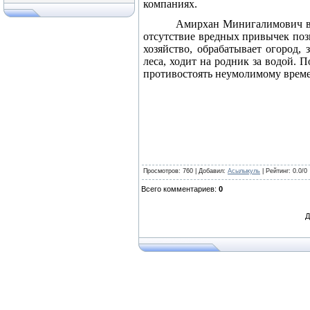
компаниях.
Амирхан Минигалимович вс
отсутствие вредных привычек позв
хозяйство, обрабатывает огород,
леса, ходит на родник за водой.
противостоять неумолимому време
Просмотров
: 760 |
Добавил
:
Асылыкуль
|
Рейтинг
:
0.0
/
0
Всего комментариев
:
0
Д