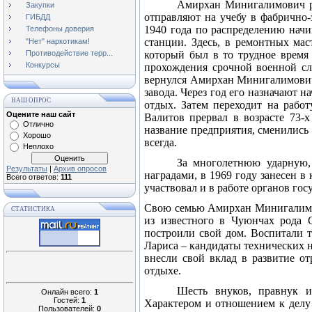
Амирхан Минигалимович ро
Закупки
отправляют на учебу в фабрично-
ГИБДД
1940 года по распределению начи
Телефоны доверия
станции. Здесь, в ремонтных мас
"Нет" наркотикам!
Противодействие терр...
который был в то трудное время
Конкурсы
прохождения срочной военной сл
вернулся Амирхан Минигалимович 
завода. Через год его назначают 
НАШ ОПРОС
отдых. Затем переходит на рабо
Оцените наш сайт
Валитов прервал в возрасте 73-х
Отлично
название предприятия, сменились
Хорошо
всегда.
Неплохо
За многолетнюю ударную,
Результаты
|
Архив опросов
наградами, в 1969 году занесен 
Всего ответов:
111
участвовал и в работе органов гос
Свою семью Амирхан Минигалимови
СТАТИСТИКА
из известного в Чуюнчах рода 
построили свой дом. Воспитали 
Лариса – кандидаты технических 
внесли свой вклад в развитие от
отдыхе.
Шесть внуков, правнук и
Онлайн всего:
1
Гостей:
1
Характером и отношением к делу 
Пользователей:
0