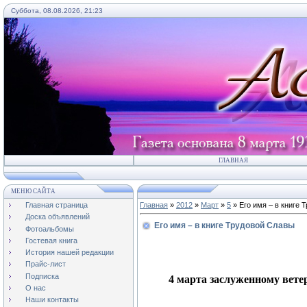
Суббота, 08.08.2026, 21:23
ГЛАВНАЯ
МЕНЮ САЙТА
Главная страница
Главная
»
2012
»
Март
»
5
» Его имя – в книге 
Доска объявлений
Его имя – в книге Трудовой Славы
Фотоальбомы
Гостевая книга
История нашей редакции
Прайс-лист
Подписка
4 марта заслуженному вет
О нас
Наши контакты