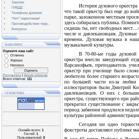
Закупки
История духового оркестра
ГИБДД
что такой оркестр был еще до вой
Телефоны доверия
парке, заложенном местным просв
"Нет" наркотикам!
здесь собиралась публика. Помните
Противодействие терр...
сидишь ты, нет свободных мест…»
Конкурсы
числе и давлекановцам. Духовые
времени. Духовая музыка в наш
музыкальной культуры.
НАШ ОПРОС
Оцените наш сайт
В 70-80-ые годы духовой 
Отлично
оркестра внесли заведующий отд
Хорошо
Варсанофьев, преподаватель уч
Неплохо
оркестр при училище было слож
Результаты
|
Архив опросов
любители более старшего возраста
Всего ответов:
111
по большей части из-за любви 
иллюстраторов были Дмитрий Ко
давлекановцев. О них с больши
СТАТИСТИКА
оркестра, существующего при рай
прекратил существование с закры
период забвения продлился недолг
культуры районной администрации
Сегодня ни одно торжеств
фокстроты доставляют публике ма
Онлайн всего:
1
Гостей:
1
Пользователей:
0
В год 65-летия Победы в Велик