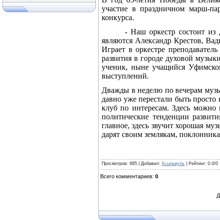
участие в праздничном марш-пар
конкурса.
- Наш оркестр состоит из
являются Александр Крестов, Ва
Играет в оркестре преподаватель
развития в городе духовой музыки
ученик, ныне учащийся Уфимско
выступлений.
Дважды в неделю по вечерам музы
давно уже перестали быть просто
клуб по интересам. Здесь можно 
политические тенденции развити
главное, здесь звучит хорошая му
дарят своим землякам, поклонника
Просмотров
: 685 |
Добавил
:
Асылыкуль
|
Рейтинг
:
0.0
/
0
Всего комментариев
:
0
Д