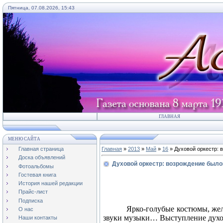
Пятница, 07.08.2026, 15:43
ГЛАВНАЯ
МЕНЮ САЙТА
Главная страница
Главная
»
2013
»
Май
»
16
» Духовой оркестр: 
Доска объявлений
Духовой оркестр: возрождение был
Фотоальбомы
Гостевая книга
История нашей редакции
Прайс-лист
Подписка
Ярко-голубые костюмы, жел
О нас
звуки музыки… Выступление духов
Наши контакты