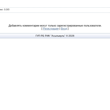
инг
:
0.0
/
0
Добавлять комментарии могут только зарегистрированные пользователи.
[
Регистрация
|
Вход
]
ГУП РБ РИК "Асылыкуль" © 2026