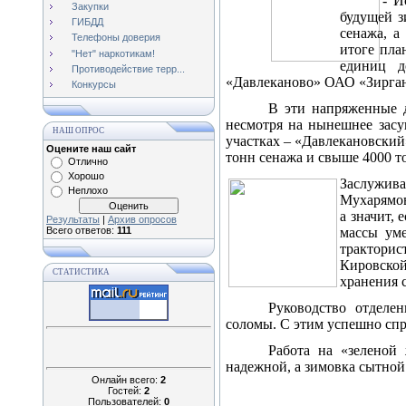
- И
Закупки
будущей з
ГИБДД
сенажа, а
Телефоны доверия
итоге пла
"Нет" наркотикам!
единиц д
Противодействие терр...
«Давлеканово» ОАО «Зирган
Конкурсы
В эти напряженные д
несмотря на нынешнее засу
НАШ ОПРОС
участках – «Давлекановский
Оцените наш сайт
тонн сенажа и свыше 4000 т
Отлично
Хорошо
Заслужива
Неплохо
Мухарямов
а значит, 
Результаты
|
Архив опросов
Всего ответов:
111
массы ум
тракторис
Кировской
СТАТИСТИКА
хранения 
Руководство отделе
соломы. С этим успешно спр
Работа на «зеленой 
надежной, а зимовка сытной
Онлайн всего:
2
Гостей:
2
Пользователей:
0