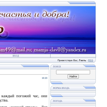
ВХОД
Приветствую Вас
,
Гость
·
RSS
ПОИСК
10:23
ФОРМА ВХОДА
я каждый погожий час, они
ства.
ПОГОДА