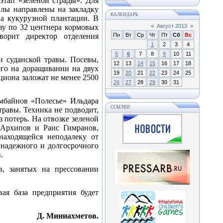
этап «зеленой страды». Для
илы направлены на закладку
КАЛЕНДАРЬ
на кукурузной плантации. В
ву по 32 центнера кормовых
«
Август 2013
»
орит директор отделения
Пн
Вт
Ср
Чт
Пт
Сб
Вс
1
2
3
4
5
6
7
8
9
10
11
 суданской травы. Посевы,
12
13
14
15
16
17
18
его на доращивании на двух
19
20
21
22
23
24
25
циона заложат не менее 2500
26
27
28
29
30
31
омбайнов «Полесье» Ильдара
ССЫЛКИ
травы. Техника не подводит,
з потерь. На отвозке зеленой
 Архипов и Раис Гимранов,
находящейся неподалеку от
 надежного и долгосрочного
.
в, занятых на прессовании
вая база предприятия будет
Д. Миниахметов.