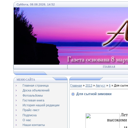
Суббота, 08.08.2026, 14:52
ГЛАВНАЯ
МЕНЮ САЙТА
Главная страница
Главная
»
2013
»
Август
»
6
» Для сытн
Доска объявлений
Для сытной зимовки
Фотоальбомы
Гостевая книга
История нашей редакции
Прайс-лист
Лет
Подписка
высокими 
О нас
Наши контакты