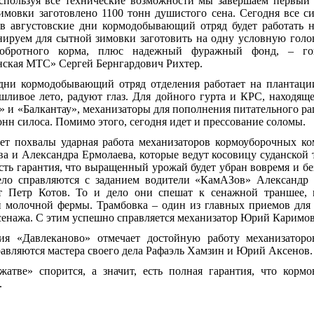
спользуя все технические возможности мы завершаем первый 
имовки заготовлено 1100 тонн душистого сена. Сегодня все с
 в августовские дни кормодобывающий отряд будет работать 
нируем для сытной зимовки заготовить на одну условную голо
обротного корма, плюс надежный фуражный фонд, – гов
ская МТС» Сергей Бернгардович Рихтер.
ни кормодобывающий отряд отделения работает на плантации
шливое лето, радуют глаз. Для дойного гурта и КРС, находящ
» и «Балкантау», механизаторы для пополнения питательного ра
онн силоса. Помимо этого, сегодня идет и прессование соломы.
ет похвалы ударная работа механизаторов кормоуборочных к
а и Александра Ермолаева, которые ведут косовицу суданской 
есть гарантия, что выращенный урожай будет убран вовремя и бе
ело справляются с заданием водители «КамАЗов» Александр
т Петр Котов. То и дело они спешат к сенажной траншее, 
 молочной фермы. Трамбовка – один из главных приемов для
сенажа. С этим успешно справляется механизатор Юрий Каримов
ния «Давлеканово» отмечает достойную работу механизаторо
авляются мастера своего дела Рафаэль Хамзин и Юрий Аксенов.
жатве» спорится, а значит, есть полная гарантия, что кормо
.