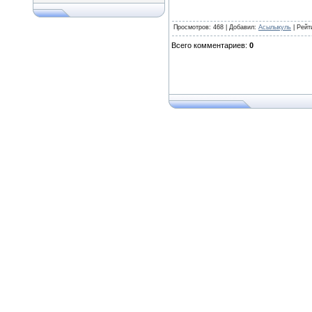
Просмотров
: 468 |
Добавил
:
Асылыкуль
|
Рейт
Всего комментариев
:
0