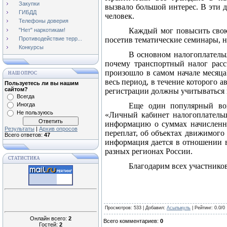
Закупки
вызвало большой интерес. В эти
ГИБДД
человек.
Телефоны доверия
Каждый мог повысить свою
"Нет" наркотикам!
Противодействие терр...
посетив тематические семинары, 
Конкурсы
В основном налогоплатель
почему транспортный налог расс
произошло в самом начале месяца
НАШ ОПРОС
весь период, в течение которого а
Пользуетесь ли вы нашим
сайтом?
регистрации должны учитываться 
Всегда
Иногда
Еще один популярный воп
Не пользуюсь
«Личный кабинет налогоплательщ
информацию о суммах начисленны
Результаты
|
Архив опросов
переплат, об объектах движимого
Всего ответов:
47
информация дается в отношении в
разных регионах России.
СТАТИСТИКА
Благодарим всех участнико
Просмотров
: 533 |
Добавил
:
Асылыкуль
|
Рейтинг
:
0.0
/
0
Онлайн всего:
2
Всего комментариев
:
0
Гостей:
2