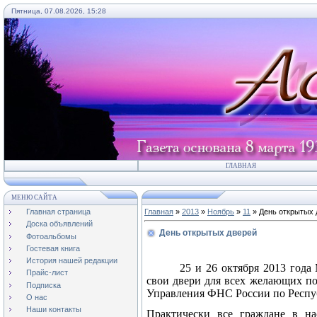
Пятница, 07.08.2026, 15:28
ГЛАВНАЯ
МЕНЮ САЙТА
Главная страница
Главная
»
2013
»
Ноябрь
»
11
» День открытых 
Доска объявлений
День открытых дверей
Фотоальбомы
Гостевая книга
История нашей редакции
25 и 26 октября 2013 год
Прайс-лист
свои двери для всех желающих п
Подписка
Управления ФНС России по Респу
О нас
Наши контакты
Практически все граждане в на