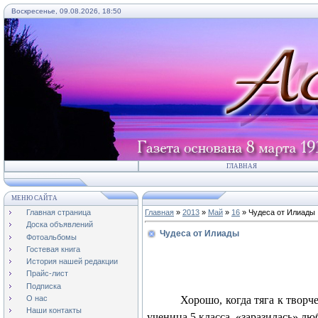
Воскресенье, 09.08.2026, 18:50
ГЛАВНАЯ
МЕНЮ САЙТА
Главная страница
Главная
»
2013
»
Май
»
16
» Чудеса от Илиады
Доска объявлений
Чудеса от Илиады
Фотоальбомы
Гостевая книга
История нашей редакции
Прайс-лист
Подписка
Хорошо, когда тяга к творч
О нас
Наши контакты
ученица 5 класса, «заразилась» л