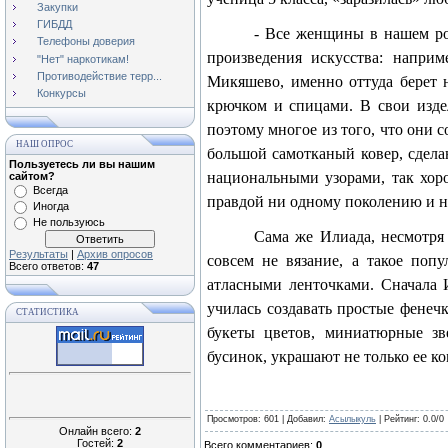
Закупки
ГИБДД
- Все женщины в нашем ро
Телефоны доверия
произведения искусства: напри
"Нет" наркотикам!
Противодействие терр...
Микяшево, именно оттуда берет 
Конкурсы
крючком и спицами. В свои издел
поэтому многое из того, что они 
НАШ ОПРОС
большой самотканый ковер, сдела
Пользуетесь ли вы нашим
национальными узорами, так хоро
сайтом?
Всегда
правдой ни одному поколению и ни
Иногда
Не пользуюсь
Сама же Илиада, несмотря
Результаты
|
Архив опросов
совсем не вязание, а такое поп
Всего ответов:
47
атласными ленточками. Сначала И
училась создавать простые фенеч
СТАТИСТИКА
букеты цветов, миниатюрные зв
бусинок, украшают не только ее к
Просмотров
: 601 |
Добавил
:
Асылыкуль
|
Рейтинг
:
0.0
/
0
Онлайн всего:
2
Гостей:
2
Всего комментариев
:
0