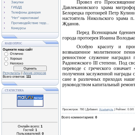
Провел его Преосвященне
Закупки
Давлекановского храма митрофо
ГИБДД
Белорецка протоирей Петр Кулини
Телефоны доверия
настоятель Никольского храма 
"Нет" наркотикам!
Противодействие терр...
Жданов.
Конкурсы
Перед Всенощным бдением 
города протоерея Иоанна Володьк
НАШ ОПРОС
Особую красоту и прон
Оцените наш сайт
возвышенное молитвенное пени
Отлично
ревностное служение наградил 
Хорошо
Радонежского
III
степени. Под сво
Неплохо
переводе с греческого означает
Результаты
|
Архив опросов
получения заслуженной награды с
Всего ответов:
111
сане в различных приходах наше
руководством капитальный ремонт 
СТАТИСТИКА
Просмотров
: 760 |
Добавил
:
Асылыкуль
|
Рейтинг
:
0.0
/
0
Всего комментариев
:
0
Онлайн всего:
1
Д
Гостей:
1
Пользователей:
0