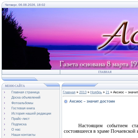
Четверг, 06.08.2026, 18:02
ГЛАВНАЯ
МЕНЮ САЙТА
Главная страница
Главная
»
2013
»
Ноябрь
»
21
» Аксиос – значи
Доска объявлений
Аксиос – значит достоин
Фотоальбомы
Гостевая книга
История нашей редакции
Прайс-лист
Подписка
Настоящим событием ста
О нас
состоявшееся в храме Почаевской 
Наши контакты