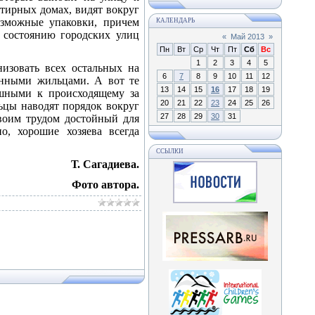
тирных домах, видят вокруг
озможные упаковки, причем
КАЛЕНДАРЬ
 состоянию городских улиц
«
Май 2013
»
Пн
Вт
Ср
Чт
Пт
Сб
Вс
1
2
3
4
5
низовать всех остальных на
6
7
8
9
10
11
12
янными жильцами. А вот те
13
14
15
16
17
18
19
ушными к происходящему за
20
21
22
23
24
25
26
льцы наводят порядок вокруг
27
28
29
30
31
своим трудом достойный для
о, хорошие хозяева всегда
ССЫЛКИ
Т. Сагадиева.
Фото автора.