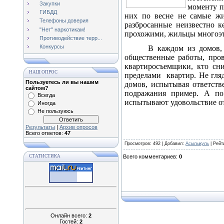
Закупки
моменту п
ГИБДД
них по весне не самые жи
Телефоны доверия
разбросанные неизвестно 
"Нет" наркотикам!
прохожими, жильцы многоэта
Противодействие терр...
Конкурсы
В каждом из домов, 
общественные работы, про
квартиросъемщики, кто сн
НАШ ОПРОС
пределами
квартир. Не гля
Пользуетесь ли вы нашим
домов, испытывая ответств
сайтом?
подражания пример. А по 
Всегда
испытывают удовольствие от
Иногда
Не пользуюсь
Результаты
|
Архив опросов
Всего ответов:
47
Просмотров
: 492 |
Добавил
:
Асылыкуль
|
Рейт
СТАТИСТИКА
Всего комментариев
:
0
Онлайн всего:
2
Гостей:
2