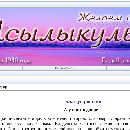
РЕГИСТРАЦИЯ
о дворе…
Благоустройство
А у нас во дворе…
две последние апрельские недели город, благодаря старани
оставшегося после зимы. Владельцы частных домов стараю
о избавляются от нечистот, собирая их в коробки и мешки, 