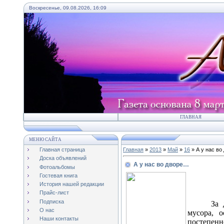
Воскресенье, 09.08.2026, 16:09
ГЛАВНАЯ
МЕНЮ САЙТА
Главная страница
Главная
»
2013
»
Май
»
16
» А у нас в
Доска объявлений
А у нас во дворе…
Фотоальбомы
Гостевая книга
История нашей редакции
Прайс-лист
Подписка
За 
О нас
мусора, 
Наши контакты
постепенн