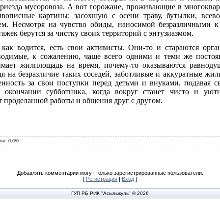
риезда мусоровоза. А вот горожане, проживающие в многоквар
вописные картины: засохшую с осени траву, бутылки, всев
кем. Несмотря на чувство обиды, наносимой безразличными к
жек берутся за чистку своих территорий с энтузиазмом.
как водится, есть свои активисты. Они-то и стараются орга
водимые, к сожалению, чаще всего одними и теми же посто
имает жилплощадь на время, почему-то оказываются равнод
дя на безразличие таких соседей, заботливые и аккуратные жи
енность за свои поступки перед детьми и внуками, подавая 
окончании субботника, когда вокруг станет чисто и уютн
 проделанной работы и общения друг с другом.
инг
:
0.0
/
0
Добавлять комментарии могут только зарегистрированные пользователи.
[
Регистрация
|
Вход
]
ГУП РБ РИК "Асылыкуль" © 2026