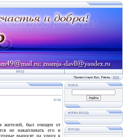
ВХОД
Приветствую Вас
,
Гость
·
RSS
ПОИСК
17:13
ФОРМА ВХОДА
ям жителей, был очищен от
тся не накапливать его и
ПОГОДА
которые выносят на улицу к