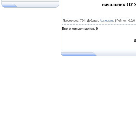
начальник ОУУ
Просмотров
: 794 |
Добавил
:
Асылыкуль
|
Рейтинг
:
0.0
/
0
Всего комментариев
:
0
Д