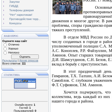
России. 17 ноябр
Закупки
ГИБДД
Основным
Телефоны доверия
противоправных
"Нет" наркотикам!
правонарушени
Противодействие терр...
движения и многое другое. В рам
Конкурсы
проблемы, споры гражданско-прав
тяжких преступлений.
НАШ ОПРОС
В отделе МВД России по Д
Оцените наш сайт
числу созданных в городе и райо
Отлично
уполномоченный полиции С.А. Мур
Хорошо
А.С. Коноплев, Р.Р. Файзуллин, 
Неплохо
Аминов. Опыт старших товарище
Д.И. Шамсутдинов, С.Н. Белов, Е
Результаты
|
Архив опросов
Всего ответов:
111
вклад в борьбу с преступностью.
В этот праздничный день
СТАТИСТИКА
Гимранов, Т.Х. Талхин, А.И. Бело
Самойлов. С глубоким уважением
Ф.Т. Суфиянов, Т.М. Аминов.
Хочется подчеркнуть, чт
коллектива, ведь каждый из них
нашего города и района.
Онлайн всего:
1
Гостей:
1
Пользователей:
0