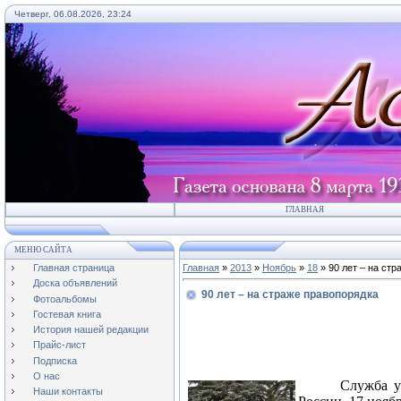
Четверг, 06.08.2026, 23:24
ГЛАВНАЯ
МЕНЮ САЙТА
Главная страница
Главная
»
2013
»
Ноябрь
»
18
» 90 лет – на ст
Доска объявлений
90 лет – на страже правопорядка
Фотоальбомы
Гостевая книга
История нашей редакции
Прайс-лист
Подписка
О нас
Служба у
Наши контакты