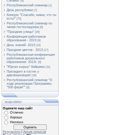
Салават
[8]
Республиканский семинар
[1]
День республики
[7]
Конкурс "Спасибо, мама, что ты
есть!"
[75]
Республиканский семинар по
линии гостехнадзора
[8]
"Праздник улицы"
[26]
Конференция работников
образования - 2013
[9]
День знаний- 2013
[10]
Праздник цветов - 2013
[17]
Республиканская конференция
работников дошкольного
образования. 2013г.
[9]
"Юрган хырыу" байрамы
[11]
Президент в гостях у
давлекановцев!
[16]
Республиканский семинар "О
ходе реализации Программы
"500 ферм""
[0]
НАШ ОПРОС
Оцените наш сайт
Отлично
Хорошо
Неплохо
Результаты
|
Архив опросов