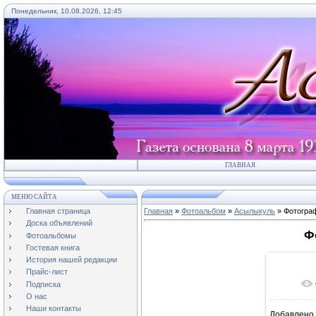
Понедельник, 10.08.2026, 12:45
ГЛАВНАЯ
МЕНЮ САЙТА
Главная страница
Главная
»
Фотоальбом
»
Асылыкуль
» Фотогра
Доска объявлений
Ф
Фотоальбомы
Гостевая книга
История нашей редакции
Прайс-лист
Подписка
О нас
Наши контакты
Добавлено