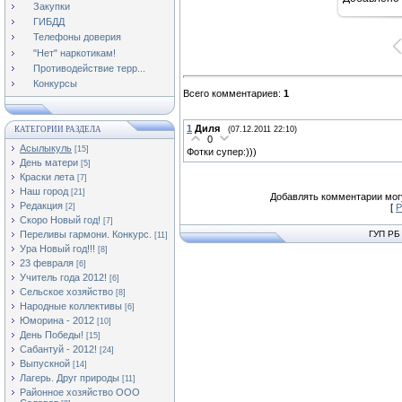
Закупки
ГИБДД
Телефоны доверия
"Нет" наркотикам!
Противодействие терр...
Конкурсы
Всего комментариев
:
1
1
Диля
КАТЕГОРИИ РАЗДЕЛА
(07.12.2011 22:10)
0
Асылыкуль
[15]
Фотки супер:)))
День матери
[5]
Краски лета
[7]
Наш город
[21]
Добавлять комментарии могу
Редакция
[2]
[
Р
Скоро Новый год!
[7]
Переливы гармони. Конкурс.
ГУП РБ
[11]
Ура Новый год!!!
[8]
23 февраля
[6]
Учитель года 2012!
[6]
Сельское хозяйство
[8]
Народные коллективы
[6]
Юморина - 2012
[10]
День Победы!
[15]
Сабантуй - 2012!
[24]
Выпускной
[14]
Лагерь. Друг природы
[11]
Районное хозяйство ООО