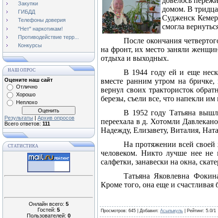
довелось пережи
Закупки
домом. В тридца
ГИБДД
Судженск Кемеро
Телефоны доверия
смогла вернутьс
"Нет" наркотикам!
Противодействие терр...
После окончания четвертог
Конкурсы
на фронт, их место заняли женщин
отдыха и выходных.
НАШ ОПРОС
В 1944 году ей и еще нес
Оцените наш сайт
вместе ранним утром на бричке
Отлично
вернул своих трактористок обрат
Хорошо
березы, съели все, что напекли им
Неплохо
В 1952 году Татьяна вышл
Результаты
|
Архив опросов
переехала в д. Хотомли Давлекано
Всего ответов:
111
Надежду, Елизавету, Виталия, Нат
На протяжении всей своей
СТАТИСТИКА
человеком. Никто лучше нее не 
салфетки, занавески на окна, скат
Татьяна Яковлевна Фокина
Кроме того, она еще и счастливая 
Онлайн всего:
5
Гостей:
5
Просмотров
: 645 |
Добавил
:
Асылыкуль
|
Рейтинг
:
5.0
/
1
Пользователей:
0