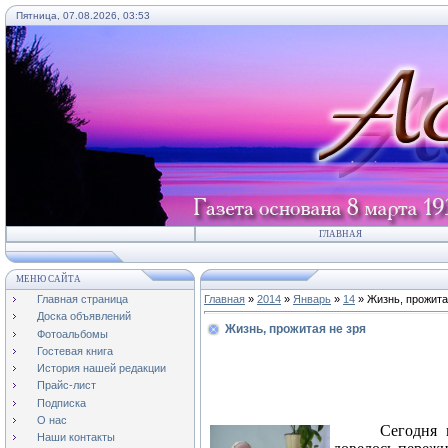
Пятница, 07.08.2026, 03:53
ГЛАВНАЯ
МЕНЮ САЙТА
Главная страница
Главная
»
2014
»
Январь
»
14
» Жизнь, прожита
Доска объявлений
Жизнь, прожитая не зря
Фотоальбомы
Гостевая книга
История нашей редакции
Прайс-лист
Подписка
О нас
Сегодня 
Наши контакты