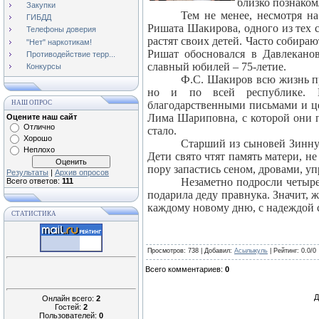
близко познаком
Закупки
Тем не менее, несмотря на
ГИБДД
Ришата Шакирова, одного из тех 
Телефоны доверия
растят своих детей. Часто собираю
"Нет" наркотикам!
Ришат обосновался в Давлекано
Противодействие терр...
славный юбилей – 75-летие.
Конкурсы
Ф.С. Шакиров всю жизнь пр
но и по всей республике. Е
НАШ ОПРОС
благодарственными письмами и це
Лима Шариповна, с которой они п
Оцените наш сайт
Отлично
стало.
Хорошо
Старший из сыновей Зиннур
Неплохо
Дети свято чтят память матери, 
пору запастись сеном, дровами, уп
Результаты
|
Архив опросов
Незаметно подросли четыре
Всего ответов:
111
подарила деду правнука. Значит, 
каждому новому дню, с надеждой 
СТАТИСТИКА
Просмотров
: 738 |
Добавил
:
Асылыкуль
|
Рейтинг
:
0.0
/
0
Всего комментариев
:
0
Д
Онлайн всего:
2
Гостей:
2
Пользователей:
0