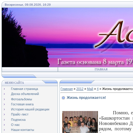
Воскресенье, 09.08.2026, 16:29
ГЛАВНАЯ
МЕНЮ САЙТА
Главная страница
Главная
»
2012
»
Май
»
4
» Жизнь продолжаетс
Доска объявлений
Жизнь продолжается!
Фотоальбомы
Гостевая книга
История нашей редакции
Помню, е
Прайс-лист
«Башкортостан
Подписка
Новоянбеково Да
О нас
рядом, поэтому
Наши контакты