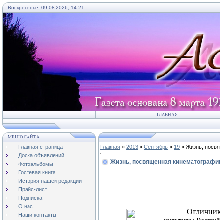
Воскресенье, 09.08.2026, 14:21
ГЛАВНАЯ
МЕНЮ САЙТА
Главная страница
Главная
»
2013
»
Сентябрь
»
19
» Жизнь, посв
Доска объявлений
Жизнь, посвященная кинематографи
Фотоальбомы
Гостевая книга
История нашей редакции
Прайс-лист
Подписка
О нас
Отличник
Наши контакты