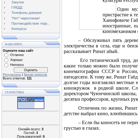
культуры Респуб
Закупки
ГИБДД
Один муж
Телефоны доверия
пристрастие к т
"Нет" наркотикам!
Ханифовиче Габд
Противодействие терр...
иностранные, н
Конкурсы
киномехаником 
– Обслуживал пять дереве
НАШ ОПРОС
электричества в села, еще и бен
Оцените наш сайт
рассказывает Ринат абый.
Отлично
Его титанический труд, д
Хорошо
Неплохо
какие только можно было получит
кинематографии СССР и России, 
Результаты
|
Архив опросов
пятидесяти. К тому же, Ринат Га
Всего ответов:
111
долгие годы возглавлял местные
кинокружок
в родной школе. Сл
СТАТИСТИКА
директором Чуюнчинской школы, я
десятки профессоров, крупных ру
Отличник по жизни, Ринат
детстве выбрал кино, влюбившись 
– Если бы киносеть не пере
грустью в глазах.
Онлайн всего:
3
Гостей:
3
Пользователей:
0