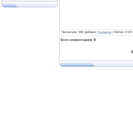
Просмотров
: 589 |
Добавил
:
Асылыкуль
|
Рейтинг
:
0.0
/
0
Всего комментариев
:
0
Д