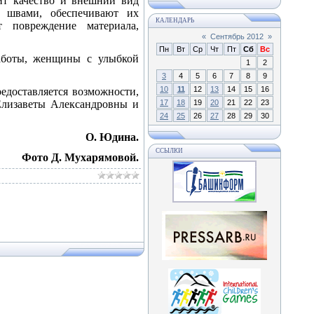
ит качество и внешний вид
и швами, обеспечивают их
КАЛЕНДАРЬ
т повреждение материала,
«
Сентябрь 2012
»
Пн
Вт
Ср
Чт
Пт
Сб
Вс
работы, женщины с улыбкой
1
2
3
4
5
6
7
8
9
10
11
12
13
14
15
16
редоставляется возможности,
Елизаветы Александровны и
17
18
19
20
21
22
23
24
25
26
27
28
29
30
О. Юдина.
ССЫЛКИ
Фото Д. Мухарямовой.