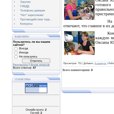
Оксана Юр
Закупки
готового
ГИБДД
правильн
Телефоны доверия
пристрачив
"Нет" наркотикам!
Противодействие терр...
На 
Конкурсы
отвечают, что главное в их д
Кон
НАШ ОПРОС
каждую м
Пользуетесь ли вы нашим
Оксаны Юр
сайтом?
Всегда
Иногда
Не пользуюсь
Просмотров
: 751 |
Добавил
:
Асылыкуль
|
Рейт
Результаты
|
Архив опросов
Всего ответов:
47
Всего комментариев
:
0
СТАТИСТИКА
Онлайн всего:
2
Гостей:
2