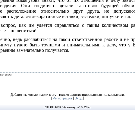
ьевна Юмагузова знают, что от их отношения к делу завис
 изделия. Они соединяют детали заготовок будущей обув
ое расположение относительно друг друга, не допускаю
ают к деталям декоративные вставки, застежки, липучки и т.д.
вопрос, как им удается справляться с таким количеством 
еле – не лениться!
ечно, ведь расслабиться на такой ответственной работе и не п
инуту
нужно быть точными и внимательными к делу, что у 
ьевны замечательно получается.
инг
:
0.0
/
0
Добавлять комментарии могут только зарегистрированные пользователи.
[
Регистрация
|
Вход
]
ГУП РБ РИК "Асылыкуль" © 2026