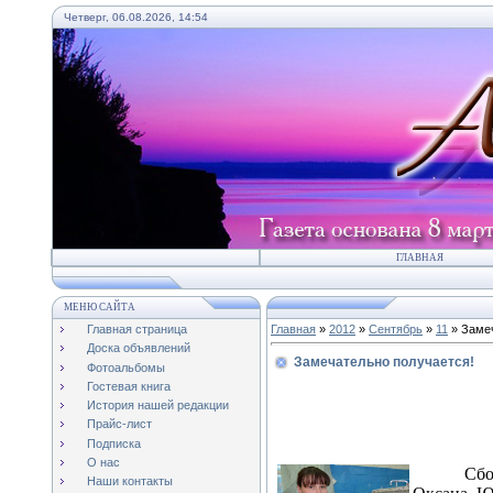
Четверг, 06.08.2026, 14:54
ГЛАВНАЯ
МЕНЮ САЙТА
Главная страница
Главная
»
2012
»
Сентябрь
»
11
» Замеч
Доска объявлений
Замечательно получается!
Фотоальбомы
Гостевая книга
История нашей редакции
Прайс-лист
Подписка
О нас
Сбо
Наши контакты