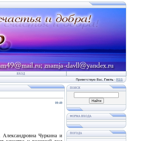
ВХОД
Приветствую Вас
,
Гость
·
RSS
ПОИСК
09:49
ФОРМА ВХОДА
ПОГОДА
 Александровна Чуркина и