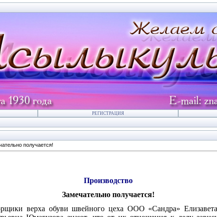
РЕГИСТРАЦИЯ
ательно получается!
Производство
Замечательно получается!
рщики верха обуви швейного цеха ООО «Сандра» Елизавета