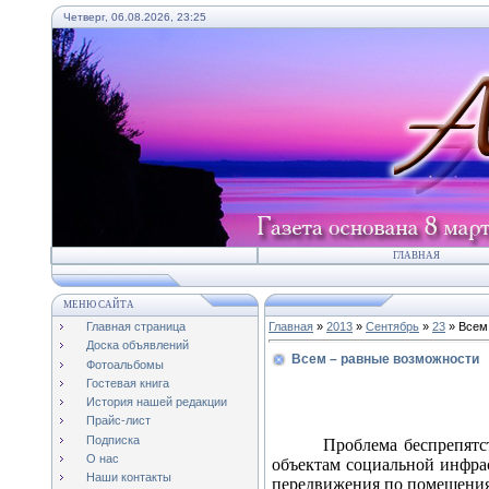
Четверг, 06.08.2026, 23:25
ГЛАВНАЯ
МЕНЮ САЙТА
Главная страница
Главная
»
2013
»
Сентябрь
»
23
» Всем
Доска объявлений
Всем – равные возможности
Фотоальбомы
Гостевая книга
История нашей редакции
Прайс-лист
Подписка
Проблема беспрепятс
О нас
объектам социальной инфрас
Наши контакты
передвижения по помещени