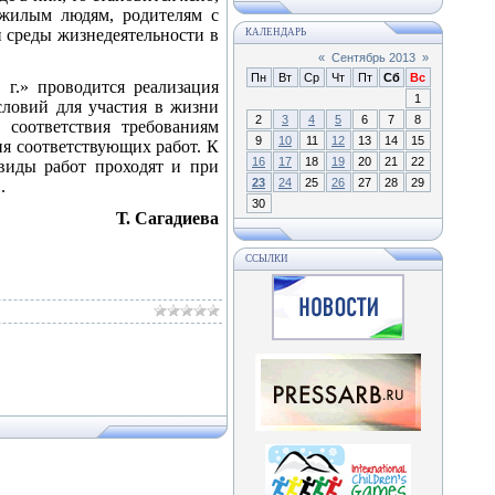
ожилым людям, родителям с
 среды жизнедеятельности в
КАЛЕНДАРЬ
«
Сентябрь 2013
»
Пн
Вт
Ср
Чт
Пт
Сб
Вс
 г.» проводится реализация
1
словий для участия в жизни
2
3
4
5
6
7
8
 соответствия требованиям
9
10
11
12
13
14
15
ия соответствующих работ. К
16
17
18
19
20
21
22
виды работ проходят и при
23
24
25
26
27
28
29
.
30
Т. Сагадиева
ССЫЛКИ