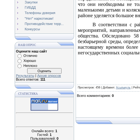
Закупки
что они необходимы не то
ГИБДД
маленькими детьми и коляс
Телефоны доверия
районе уделяется большое в
"Нет" наркотикам!
Противодействие терр...
В соответствии с ра
Конкурсы
мероприятий, направленных
общества. Обследовано 58
безбарьерной среды, опреде
НАШ ОПРОС
настоящему времени более
Оцените наш сайт
негосударственных социаль
Отлично
Хорошо
Неплохо
Результаты
|
Архив опросов
Всего ответов:
111
Просмотров
: 456 |
Добавил
:
Асылыкуль
|
Рейт
СТАТИСТИКА
Всего комментариев
:
0
Онлайн всего:
1
Гостей:
1
Пользователей:
0