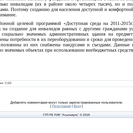
лько инвалидам (их в районе около четырех тысяч), но и п
ками. Поэтому созданию для населения доступной и комфортной
нимание.
йонной целевой программой «Доступная среда на 2011-2015г.
 на создание для инвалидов равных с другими гражданами у
 социально значимых административных здания на предмет
лены потребности в их переоборудовании и сроки для проведен
 половины из них снабжены пандусами и съездами. Данные 
но значимых объектах при использовании внебюджетных средств
инг
:
0.0
/
0
Добавлять комментарии могут только зарегистрированные пользователи.
[
Регистрация
|
Вход
]
ГУП РБ РИК "Асылыкуль" © 2026