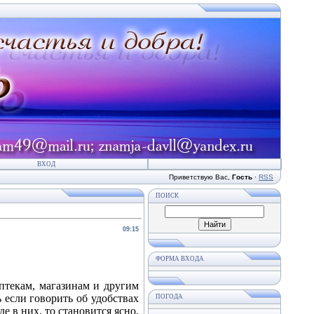
ВХОД
Приветствую Вас
,
Гость
·
RSS
ПОИСК
09:15
ФОРМА ВХОДА
птекам, магазинам и другим
 если говорить об удобствах
ПОГОДА
 в них, то становится ясно,