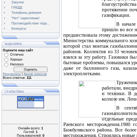
Закупки
благоустройств
ГИБДД
протяжении поч
Телефоны доверия
газификации.
"Нет" наркотикам!
Противодействие терр...
В начал
Конкурсы
пришло во все н
предшествовала этому достижению.
Министерства коммунального хозя
НАШ ОПРОС
которой стал монтаж газобаллон
Оцените наш сайт
районов. Коллектив из 33 челове
Отлично
взялся за эту работу. Газовики 
Хорошо
бытовые проблемы, повышался уров
Неплохо
даже от баллонного газа, каза
электроплитками.
Результаты
|
Архив опросов
Всего ответов:
111
Труженик
работали, внедр
СТАТИСТИКА
и техники. В д
колхозе им. Лен
В сентя
газонаполнитель
отдельные пред
Раевского месторождения.1980 
Онлайн всего:
1
Бижбулякского района. Все боле
Гостей:
1
месторождения. Строились новые 
Пользователей:
0