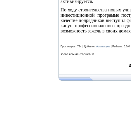
активизируется.
По ходу строительства новых ули
инвестиционной программе пост
качестве подрядчиков выступил ф
канун профессионального праздни
возможность зажечь в своих домах
Просмотров
: 734 |
Добавил
:
Асылыкуль
|
Рейтинг
:
0.0
/
0
Всего комментариев
:
0
Д