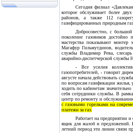
Сегодня филиал «Давлекан
которое обслуживает более дву
районов, а также 112 газорег
газифицированных природным газо
Добросовестно, с большой
поколение газовиков достойно 
мастерства показывают монтер 
Магафур Гильмутдинов, водител
службы Владимир Рева, слесарь
аварийно-диспетчерской службы Н
- Все усилия коллектив
газопотребителей, - говорит дир
августе начала действовать служ
по вопросам газификации жилья, у
ходить по кабинетам значительно
себя сотрудники службы. В рамк
центр по ремонту и обслуживанию
с газовыми горелками на совреме
платежи за газ.
Работает на предприятии и
ящик для жалоб и предложений. 
летний период эти линии связи пр