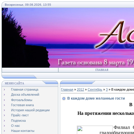
Воскресенье, 09.08.2026, 13:55
ГЛАВНАЯ
МЕНЮ САЙТА
Главная страница
Главная
»
2012
»
Сентябрь
»
3
» В каждом доме
Доска объявлений
В каждом доме желанные гости
Фотоальбомы
В
Гостевая книга
История нашей редакции
На протяжении нескольки
Прайс-лист
Подписка
О нас
Филиал О
Наши контакты
градообразующи