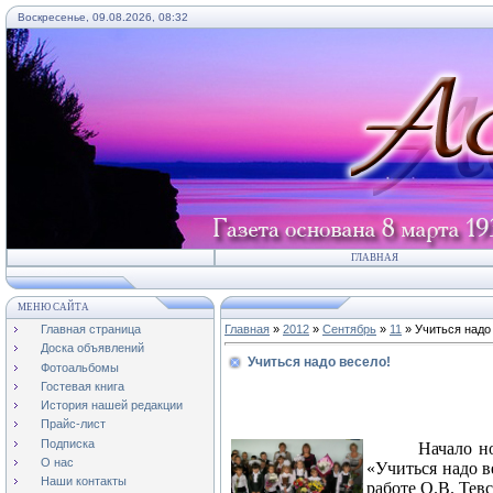
Воскресенье, 09.08.2026, 08:32
ГЛАВНАЯ
МЕНЮ САЙТА
Главная страница
Главная
»
2012
»
Сентябрь
»
11
» Учиться надо
Доска объявлений
Учиться надо весело!
Фотоальбомы
Гостевая книга
История нашей редакции
Прайс-лист
Подписка
Начало н
О нас
«Учиться надо в
Наши контакты
работе О.В. Тев