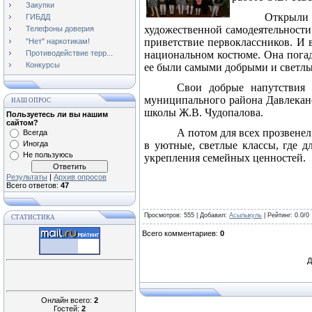
Закупки
Открыли 
ГИБДД
художественной самодеятельности
Телефоны доверия
приветствие первоклассников. И 
"Нет" наркотикам!
Противодействие терр...
национальном костюме. Она погад
Конкурсы
ее были самыми добрыми и светлы
Свои добрые напутствия 
муниципального района Давлекано
НАШ ОПРОС
школы Ж.В. Чудопалова.
Пользуетесь ли вы нашим
сайтом?
А потом для всех прозвене
Всегда
Иногда
в уютные, светлые классы, где д
Не пользуюсь
укрепления семейных ценностей.
Результаты
|
Архив опросов
Всего ответов:
47
Просмотров
: 555 |
Добавил
:
Асылыкуль
|
Рейтинг
:
0.0
/
0
СТАТИСТИКА
Всего комментариев
:
0
Д
Онлайн всего:
2
Гостей:
2