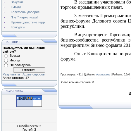
В заседании участвовали б
Закупки
торгово-промышленных палат.
ГИБДД
Телефоны доверия
Заместитель Премьер-минис
"Нет" наркотикам!
бизнес-форума Делового совета 
Противодействие терр...
республики.
Конкурсы
Вице-президент Торгово-п
бизнес-сообщества республики
НАШ ОПРОС
мероприятиям бизнес-формата 2015
Пользуетесь ли вы нашим
сайтом?
Опыт Башкортостана по реа
Всегда
форума.
Иногда
Не пользуюсь
Результаты
|
Архив опросов
Просмотров
: 481 |
Добавил
:
Асылыкуль
|
Рейтинг
:
0.0
/
0
Всего ответов:
47
Всего комментариев
:
0
СТАТИСТИКА
Д
Онлайн всего:
3
Гостей:
3