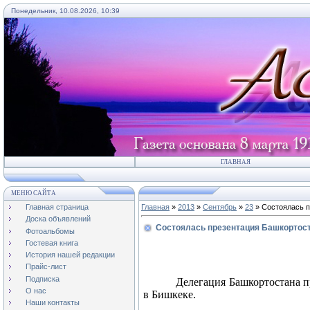
Понедельник, 10.08.2026, 10:39
ГЛАВНАЯ
МЕНЮ САЙТА
Главная страница
Главная
»
2013
»
Сентябрь
»
23
» Состоялась п
Доска объявлений
Состоялась презентация Башкортос
Фотоальбомы
Гостевая книга
История нашей редакции
Прайс-лист
Подписка
Делегация Башкортостана п
О нас
в Бишкеке.
Наши контакты