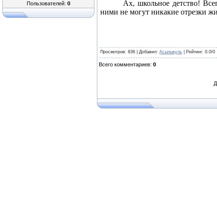
Ах, школьное детство! Все
Пользователей:
0
ними не могут никакие отрезки 
Просмотров
: 836 |
Добавил
:
Асылыкуль
|
Рейтинг
:
0.0
/
0
Всего комментариев
:
0
Д