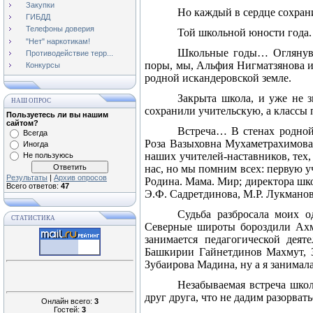
Закупки
Но каждый в сердце сохран
ГИБДД
Телефоны доверия
Той школьной юности года.
"Нет" наркотикам!
Школьные годы… Оглянувш
Противодействие терр...
поры, мы, Альфия Нигматзянова и
Конкурсы
родной искандеровской земле.
Закрыта школа, и уже не з
НАШ ОПРОС
сохранили учительскую, а классы
Пользуетесь ли вы нашим
сайтом?
Встреча… В стенах родной
Всегда
Роза Вазыховна Мухаметрахимова.
Иногда
наших учителей-наставников, тех,
Не пользуюсь
нас, но мы помним всех: первую 
Результаты
|
Архив опросов
Родина. Мама. Мир; директора шко
Всего ответов:
47
Э.Ф. Садретдинова, М.Р. Лукманову
Судьба разбросала моих о
СТАТИСТИКА
Северные широты бороздили Ахм
занимается педагогической дея
Башкирии Гайнетдинов Махмут, 35
Зубаирова Мадина, ну а я занимал
Незабываемая встреча школ
друг друга, что не дадим разорват
Онлайн всего:
3
Гостей:
3