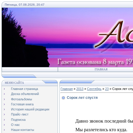
Пятница, 07.08.2026, 20:47
ГЛАВНАЯ
МЕНЮ САЙТА
Главная страница
Главная
»
2013
»
Сентябрь
»
23
» Сорок лет сп
Доска объявлений
Сорок лет спустя
Фотоальбомы
Гостевая книга
История нашей редакции
Прайс-лист
Подписка
Давно звонок последний бы
О нас
Мы разлетелись кто куда.
Наши контакты