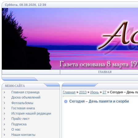
Суббота, 08.08.2026, 12:39
ГЛАВНАЯ
МЕНЮ САЙТА
Главная страница
Главная
»
2013
»
Июнь
»
27
» Сегодня – День п
Доска объявлений
Сегодня – День памяти и скорби
Фотоальбомы
Гостевая книга
История нашей редакции
Прайс-лист
Подписка
О нас
Наши контакты