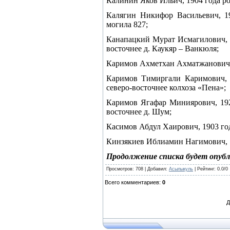
Калинин Яков Ильич, 1904 года ро
Калягин Никифор Васильевич, 19
могила 827;
Канапацкий Мурат Исмагилович, 19
восточнее д. Каукяр – Ванкюля;
Каримов Ахметхан Ахматжанович, 1
Каримов Тимиргали Каримович, 1
северо-восточнее колхоза «Пена»;
Каримов Ягафар Миниярович, 192
восточнее д. Шум;
Касимов Абдул Хаирович, 1903 год
Кинзякиев Иблиамин Нагимович, 1
Продолжение списка будет опубл
Просмотров
: 708 |
Добавил
:
Асылыкуль
|
Рейтинг
:
0.0
/
0
Всего комментариев
:
0
Д