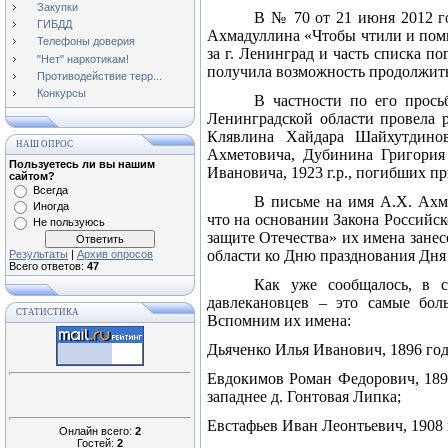
Закупки
В № 70 от 21 июня 2012 го
ГИБДД
Ахмадуллина «Чтобы чтили и помн
Телефоны доверия
за г. Ленинград и часть списка п
"Нет" наркотикам!
получила возможность продолжит
Противодействие терр...
Конкурсы
В частности по его прос
Ленинградской области провела 
Клявлина Хайдара Шайхутдино
НАШ ОПРОС
Ахметовича, Дубинина Григори
Пользуетесь ли вы нашим
Ивановича,
1923 г
.р., погибших п
сайтом?
Всегда
В письме на имя А.Х. Ахм
Иногда
что на основании Закона Российс
Не пользуюсь
защите Отечества» их имена зан
области ко Дню празднования Дня 
Результаты
|
Архив опросов
Всего ответов:
47
Как уже сообщалось, в с
давлекановцев – это самые бол
СТАТИСТИКА
Вспомним их имена:
Дьяченко Илья Иванович, 1896 год
Евдокимов Роман Федорович, 189
западнее д. Гонтовая Липка;
Евстафьев Иван Леонтьевич, 1908 
Онлайн всего:
2
Гостей:
2