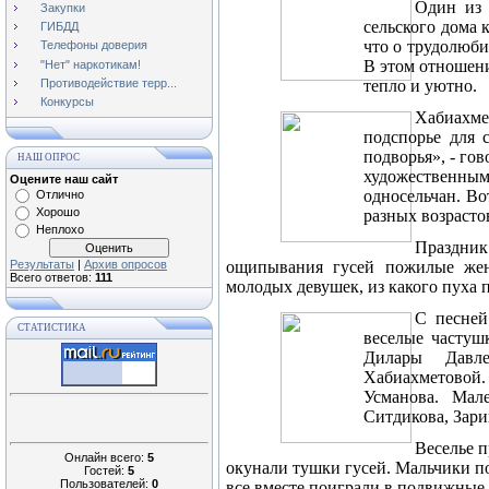
Один из 
Закупки
сельского дома 
ГИБДД
что о трудолюби
Телефоны доверия
В этом отношени
"Нет" наркотикам!
Противодействие терр...
тепло и уютно.
Конкурсы
Хабиахм
подспорье для 
подворья», - го
НАШ ОПРОС
художественны
Оцените наш сайт
односельчан. Во
Отлично
Хорошо
разных возрасто
Неплохо
Праздник
Результаты
|
Архив опросов
ощипывания гусей пожилые жен
Всего ответов:
111
молодых девушек, из какого пуха 
С песней
СТАТИСТИКА
веселые частуш
Дилары Давле
Хабиахметовой
Усманова. Мал
Ситдикова, Зари
Веселье 
Онлайн всего:
5
окунали тушки гусей. Мальчики п
Гостей:
5
Пользователей:
0
все вместе поиграли в подвижные