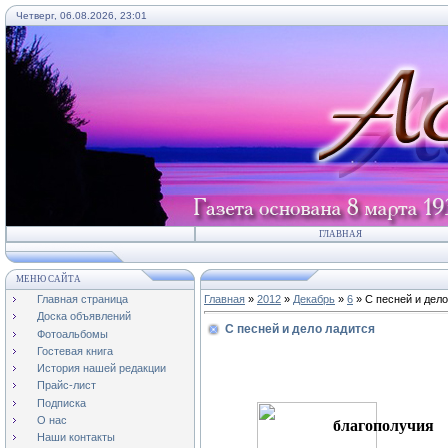
Четверг, 06.08.2026, 23:01
ГЛАВНАЯ
МЕНЮ САЙТА
Главная страница
Главная
»
2012
»
Декабрь
»
6
» С песней и дело
Доска объявлений
С песней и дело ладится
Фотоальбомы
Гостевая книга
История нашей редакции
Прайс-лист
Подписка
О нас
благополучия
Наши контакты