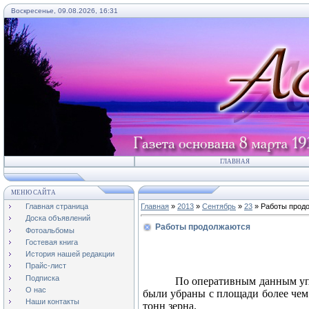
Воскресенье, 09.08.2026, 16:31
ГЛАВНАЯ
МЕНЮ САЙТА
Главная страница
Главная
»
2013
»
Сентябрь
»
23
» Работы прод
Доска объявлений
Работы продолжаются
Фотоальбомы
Гостевая книга
История нашей редакции
Прайс-лист
Подписка
По оперативным данным упр
О нас
были убраны с площади более чем 
Наши контакты
тонн зерна.