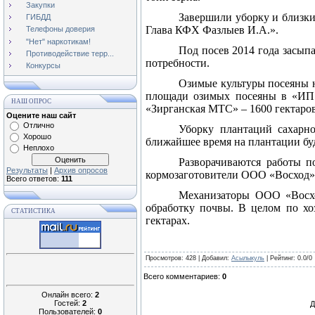
Закупки
Завершили уборку и близки
ГИБДД
Глава КФХ Фазлыев И.А.».
Телефоны доверия
"Нет" наркотикам!
Под посев 2014 года засыпа
Противодействие терр...
потребности.
Конкурсы
Озимые культуры посеяны н
площади озимых посеяны в «ИП 
НАШ ОПРОС
«Зирганская МТС» –
1600 гектаро
Оцените наш сайт
Отлично
Уборку плантаций сахарн
Хорошо
ближайшее время на плантации бу
Неплохо
Разворачиваются работы п
Результаты
|
Архив опросов
кормозаготовители ООО «Восход»
Всего ответов:
111
Механизаторы ООО «Восхо
обработку почвы. В целом по хоз
СТАТИСТИКА
гектарах.
Просмотров
: 428 |
Добавил
:
Асылыкуль
|
Рейтинг
:
0.0
/
0
Всего комментариев
:
0
Онлайн всего:
2
Гостей:
2
Д
Пользователей:
0