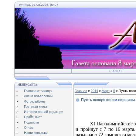
Пятница, 07.08.2026, 09:07
ГЛАВНАЯ
МЕНЮ САЙТА
Главная страница
Главная
»
2014
»
Март
»
5
» Пусть пок
Доска объявлений
Пусть покорятся им вершины
Фотоальбомы
Гостевая книга
История нашей редакции
Прайс-лист
Подписка
Х
I
Паралимпийские зи
О нас
и пройдут с 7 по 16 марта
Наши контакты
разыграно 72 комплекта мед