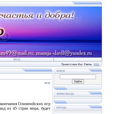
ВХОД
Приветствую Вас
,
Гость
·
RSS
ПОИСК
09:01
ФОРМА ВХОДА
 окончания Олимпийских игр
нд из 45 стран мира, будет
ПОГОДА