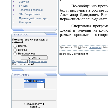
Закупки
По-сообщению пресс-
ГИБДД
будут выступать в составе 
Телефоны доверия
Александр Давидович. Все
"Нет" наркотикам!
Противодействие терр...
поражением опорно-двигател
Конкурсы
Спортивная программ
хоккей и
керлинг на коляс
рамках горнолыжного спорта
НАШ ОПРОС
Пользуетесь ли вы нашим
сайтом?
Всегда
Просмотров
: 560 |
Добавил
:
Асылыкуль
|
Рейт
Иногда
Не пользуюсь
Всего комментариев
:
0
Результаты
|
Архив опросов
Всего ответов:
47
СТАТИСТИКА
Онлайн всего:
1
Гостей:
1