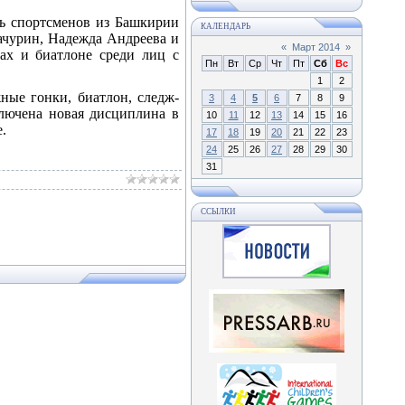
ь спортсменов из Башкирии
КАЛЕНДАРЬ
рачурин, Надежда Андреева и
«
Март 2014
»
ах и биатлоне среди лиц с
Пн
Вт
Ср
Чт
Пт
Сб
Вс
1
2
ные гонки, биатлон, следж-
3
4
5
6
7
8
9
лючена новая дисциплина в
10
11
12
13
14
15
16
.
17
18
19
20
21
22
23
24
25
26
27
28
29
30
31
ССЫЛКИ