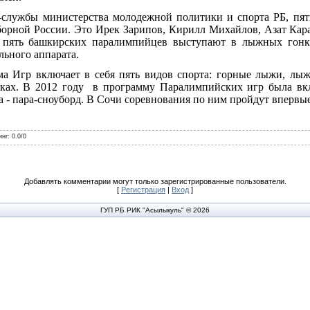
службы министерства молодежной политики и спорта РБ, пят
сборной России. Это Ирек Зарипов, Кирилл Михайлов, Азат Ка
 пять башкирских паралимпийцев выступают в лыжных гонк
ьного аппарата.
а Игр включает в себя пять видов спорта: горные лыжи, лыж
ках. В 2012 году
в программу Паралимпийских игр была вк
 - пара-сноуборд. В Сочи соревнования по ним пройдут впервые
инг
:
0.0
/
0
Добавлять комментарии могут только зарегистрированные пользователи.
[
Регистрация
|
Вход
]
ГУП РБ РИК "Асылыкуль" © 2026