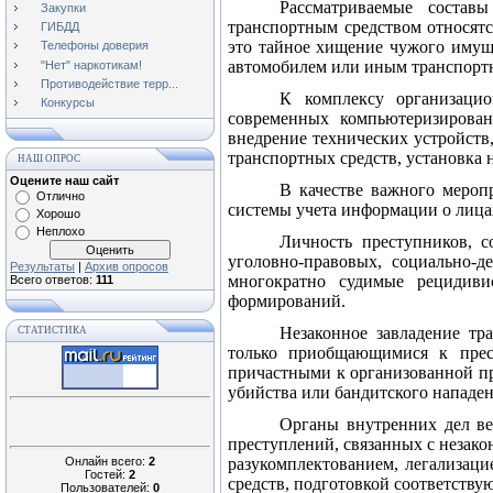
Рассматриваемые состав
Закупки
транспортным средством относятс
ГИБДД
это тайное хищение чужого имуще
Телефоны доверия
автомобилем или иным транспортн
"Нет" наркотикам!
Противодействие терр...
К комплексу организацио
Конкурсы
современных компьютеризирован
внедрение технических устройств
транспортных средств, установка 
НАШ ОПРОС
Оцените наш сайт
В качестве важного мероп
Отлично
системы учета информации о лицах
Хорошо
Неплохо
Личность преступников, с
уголовно-правовых, социально-д
Результаты
|
Архив опросов
многократно судимые рецидиви
Всего ответов:
111
формирований.
Незаконное завладение тр
СТАТИСТИКА
только приобщающимися к прест
причастными к организованной пр
убийства или бандитского нападен
Органы внутренних дел ве
преступлений, связанных с незак
Онлайн всего:
2
разукомплектованием, легализац
Гостей:
2
средств, подготовкой соответств
Пользователей:
0