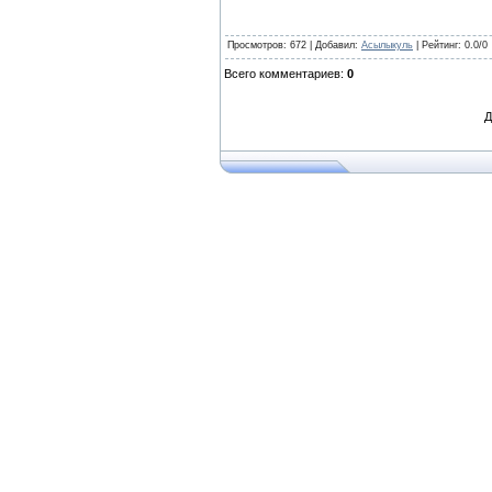
Просмотров
: 672 |
Добавил
:
Асылыкуль
|
Рейтинг
:
0.0
/
0
Всего комментариев
:
0
Д