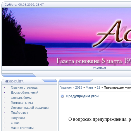
Суббота, 08.08.2026, 23:07
ГЛАВНАЯ
МЕНЮ САЙТА
Главная страница
Главная
»
2013
»
Март
»
19
» Предупредим уго
Доска объявлений
Предупредим угон
Фотоальбомы
Гостевая книга
История нашей редакции
Прайс-лист
Подписка
О вопросах предупреждения, р
О нас
Наши контакты