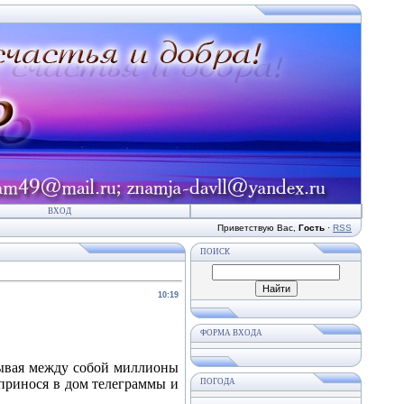
ВХОД
Приветствую Вас
,
Гость
·
RSS
ПОИСК
10:19
ФОРМА ВХОДА
язывая между собой миллионы
 принося в дом телеграммы и
ПОГОДА