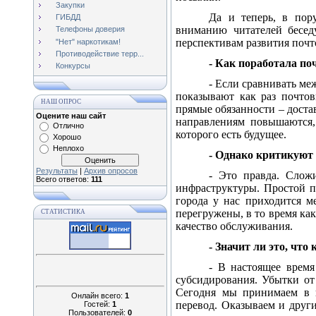
Закупки
Да и теперь, в пору
ГИБДД
вниманию читателей бесе
Телефоны доверия
перспективам развития почт
"Нет" наркотикам!
Противодействие терр...
- Как поработала по
Конкурсы
- Если сравнивать ме
показывают как раз почтов
НАШ ОПРОС
прямые обязанности – доста
Оцените наш сайт
направлениям повышаются,
Отлично
которого есть будущее.
Хорошо
Неплохо
- Однако критикуют 
Результаты
|
Архив опросов
- Это правда. Слож
Всего ответов:
111
инфраструктуры. Простой п
города у нас приходится м
перегружены, в то время как
СТАТИСТИКА
качество обслуживания.
- Значит ли это, чт
- В настоящее время
субсидирования. Убытки от
Сегодня мы принимаем в н
Онлайн всего:
1
перевод. Оказываем и други
Гостей:
1
Пользователей:
0