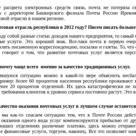
 расцвета электронных средств связи, почта не потеряла с
ду с директором Башкирского филиала Почты России Иреко
овой отрасли в нашем регионе.
чтовая отрасль республики в 2012 году? Писем писать больше
жду собой разные статьи доходов нашего предприятия, то самый 
ые услуги. Это хороший знак. Все-таки почта в первую оче
влять письменную корреспонденцию, посылки и газеты. То, чт
 говорит о том, что развитие почтовых услуг является перс
почту чаще всего
именно за качество традиционных услуг.
ившуюся ситуацию можно в какой-то мере объяснить несба
ример: более 60 процентов населения республики проживают в
енее 20 процентов отделений. Их здесь катастрофически не хв
 требования клиентов к уровню сервиса постоянно растут. Это в
о качество оказания почтовых услуг в лучшем случае останетс
 мы как-то спасаем ситуацию тем, что в Почте России дейст
 оказания одного вида услуг компенсируются прибылью от др
аших отделениях различные платежи, здесь можно отправи
е финансовые услуги, торгуем, наконец. Все это позволяет нам