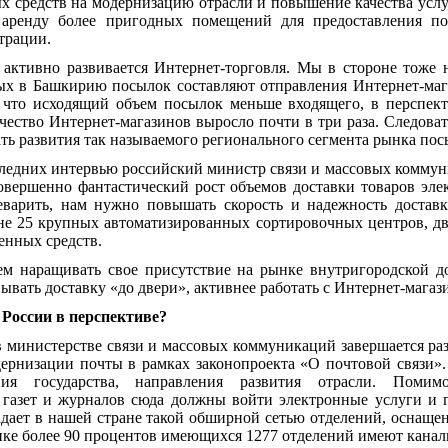
ых средств на модернизацию отрасли и повышение качества усл
аренду более пригодных помещений для предоставления по
трации.
 активно развивается Интернет-торговля. Мы в стороне тоже н
ых в Башкирию посылок составляют отправления Интернет-маг
 что исходящий объем посылок меньше входящего, в перспект
ичество Интернет-магазинов выросло почти в три раза. Следова
ь развития так называемого регионального сегмента рынка пос
следних интервью российский министр связи и массовых комм
овершенно фантастический рост объемов доставки товаров эл
еварить, нам нужно повышать скорость и надежность доставк
ане 25 крупных автоматизированных сортировочных центров, дв
енных средств.
ем наращивать свое присутствие на рынке внутригородской д
ывать доставку «до двери», активнее работать с Интернет-магаз
 России в перспективе?
 в министерстве связи и массовых коммуникаций завершается р
ернизации почты в рамках законопроекта «О почтовой связи».
ия государства, направления развития отрасли. Помим
 газет и журналов сюда должны войти электронные услуги и г
адает в нашей стране такой обширной сетью отделений, оснащ
ке более 90 процентов имеющихся 1277 отделений имеют каналы