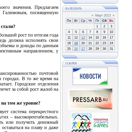
воего значения. Предлагаем
КАЛЕНДАРЬ
м Галимовым, посвященную
«
Март 2013
»
Пн
Вт
Ср
Чт
Пт
Сб
Вс
 стали?
1
2
3
4
5
6
7
8
9
10
большой рост по итогам года
11
12
13
14
15
16
17
редь должна исполнять свои
18
19
20
21
22
23
24
о объемы и доходы по данным
25
26
27
28
29
30
31
пективным направлением, у
ССЫЛКИ
лансированностью почтовой
 городах. В то же время на
атает. Городские отделения
лечет за собой рост жалоб на
я на том же уровне?
вует система перекрестного
угих – высокорентабельных.
ть или получить денежный
 оставаться на плаву и даже