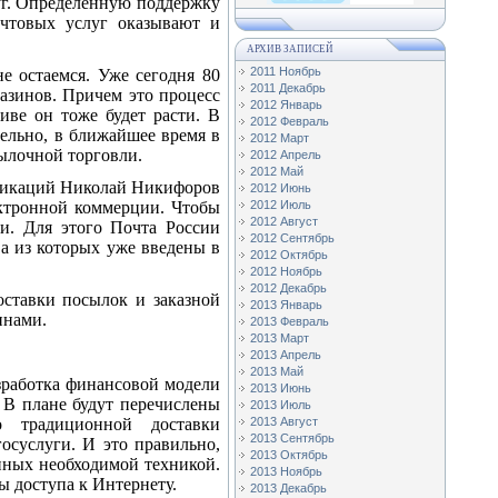
уг. Определенную поддержку
чтовых услуг оказывают и
АРХИВ ЗАПИСЕЙ
2011 Ноябрь
е остаемся. Уже сегодня 80
2011 Декабрь
азинов. Причем это процесс
2012 Январь
иве он тоже будет расти. В
2012 Февраль
тельно, в ближайшее время в
2012 Март
ылочной торговли.
2012 Апрель
2012 Май
уникаций Николай Никифоров
2012 Июнь
ектронной коммерции. Чтобы
2012 Июль
2012 Август
и. Для этого Почта России
2012 Сентябрь
а из которых уже введены в
2012 Октябрь
2012 Ноябрь
2012 Декабрь
оставки посылок и заказной
2013 Январь
инами.
2013 Февраль
2013 Март
2013 Апрель
2013 Май
азработка финансовой модели
2013 Июнь
 В плане будут перечислены
2013 Июль
о традиционной доставки
2013 Август
2013 Сентябрь
осуслуги. И это правильно,
2013 Октябрь
енных необходимой техникой.
2013 Ноябрь
 доступа к Интернету.
2013 Декабрь