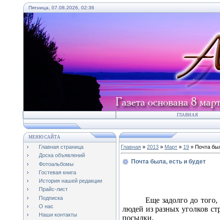
Пятница, 07.08.2026, 02:36
ГЛАВНАЯ
МЕНЮ САЙТА
Главная страница
Главная
»
2013
»
Март
»
19
» Почта был
Доска объявлений
Почта была, есть и будет
Фотоальбомы
Актуаль
Гостевая книга
История нашей редакции
Прайс-лист
Подписка
Еще задолго до того,
О нас
людей из разных уголков ст
Наши контакты
посылки.