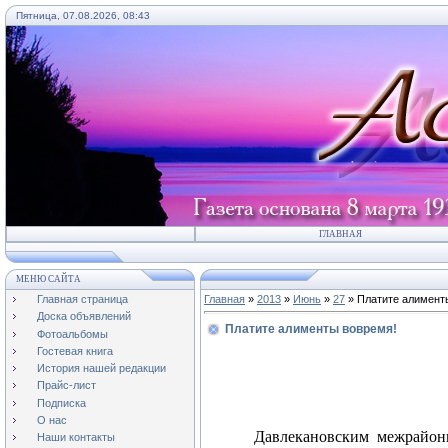
Пятница, 07.08.2026, 08:43
ГЛАВНАЯ
МЕНЮ САЙТА
Главная страница
Главная
»
2013
»
Июнь
»
27
» Платите алимент
Доска объявлений
Платите алименты вовремя!
Фотоальбомы
Гостевая книга
История нашей редакции
Прайс-лист
Подписка
О нас
Давлекановским межрайон
Наши контакты