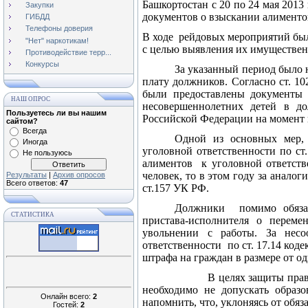
Башкортостан с 20 по 24 мая
2013 
Закупки
документов о взыскании алименто
ГИБДД
Телефоны доверия
В ходе
рейдовых мероприятий был
"Нет" наркотикам!
с целью выявления их имуществен
Противодействие терр...
Конкурсы
За указанный период было 
плату должников. Согласно ст. 1
были предоставлены документы 
НАШ ОПРОС
несовершеннолетних детей в до
Пользуетесь ли вы нашим
Российской Федерации на момент 
сайтом?
Всегда
Одной из основных мер, 
Иногда
уголовной ответственности по ст
Не пользуюсь
алиментов
к уголовной ответст
человек, то в этом году за аналог
Результаты
|
Архив опросов
Всего ответов:
47
ст.157 УК РФ.
Должники
помимо обяза
СТАТИСТИКА
пристава-исполнителя о переме
увольнении с работы. За нес
ответственности
по ст. 17.14 ко
штрафа на граждан в размере от од
В целях защиты прав
необходимо не допускать образ
Онлайн всего:
2
напомнить, что, уклоняясь от обя
Гостей:
2