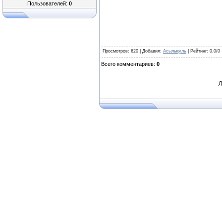
Пользователей:
0
Просмотров
: 620 |
Добавил
:
Асылыкуль
|
Рейтинг
:
0.0
/
0
Всего комментариев
:
0
Д