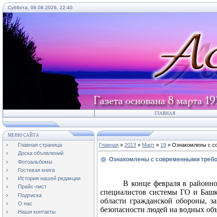
Суббота, 08.08.2026, 22:40
ГЛАВНАЯ
МЕНЮ САЙТА
Главная страница
Главная
»
2013
»
Март
»
19
» Ознакомлены с с
Доска объявлений
Ознакомлены с современными треб
Фотоальбомы
Гостевая книга
История нашей редакции
В конце февраля в районно
Прайс-лист
специалистов системы ГО и Башк
Подписка
области гражданской обороны, з
О нас
безопасности людей на водных объ
Наши контакты