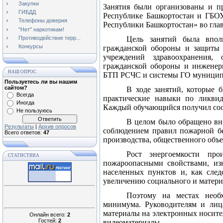
Закупки
Занятия были организованы и п
ГИБДД
Республике Башкортостан и ГБО
Телефоны доверия
Республики Башкортостан» во гла
"Нет" наркотикам!
Противодействие терр...
Цель занятий была впол
Конкурсы
гражданской обороны и защиты 
учреждений здравоохранения, 
гражданской обороны и инженер
НАШ ОПРОС
БТП РСЧС и системы ГО муниципа
Пользуетесь ли вы нашим
сайтом?
В ходе занятий, которые 
Всегда
практические навыки по ликвид
Иногда
Каждый обучающийся получил соо
Не пользуюсь
В целом было обращено вни
Результаты
|
Архив опросов
соблюдением правил пожарной бе
Всего ответов:
47
производства, общественного объе
Рост энергоемкости пр
СТАТИСТИКА
пожароопасными свойствами, из
населенных пунктов и, как след
увеличению социального и матери
Поэтому на местах необ
минимума. Руководителям и лиц
материалы на электронных носит
Онлайн всего:
2
Гостей:
2
видеоматериалы.