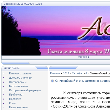
Воскресенье, 09.08.2026, 12:18
ГЛАВНАЯ
МЕНЮ САЙТА
Главная страница
Главная
»
2013
»
Октябрь
»
8
» Олимпийский ог
Доска объявлений
Олимпийский огонь зажегся в древн
Фотоальбомы
Гостевая книга
История нашей редакции
29 сентября состоялась то
Прайс-лист
россиянином, принявшим участие
Подписка
чемпион мира, хоккеист и пос
О нас
«Сочи-2014» от
Coca
-
Cola
Алексан
Наши контакты