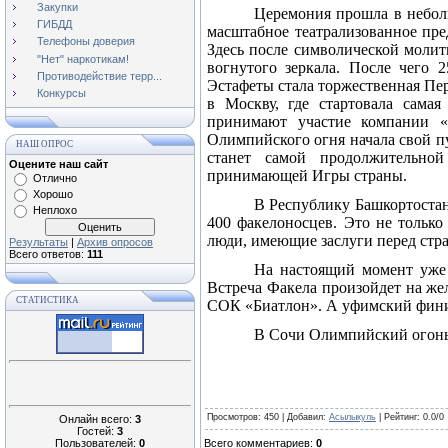
Закупки
Церемония прошла в неболь
ГИБДД
масштабное театрализованное пре
Телефоны доверия
Здесь после символической моли
"Нет" наркотикам!
вогнутого зеркала. После чего
Противодействие терр...
Эстафеты стала торжественная Пер
Конкурсы
в Москву, где стартовала сама
принимают участие компании «
Олимпийского огня начала свой пу
НАШ ОПРОС
станет самой продолжительно
Оцените наш сайт
принимающей Игры страны.
Отлично
Хорошо
В Республику Башкортостан 
Неплохо
400 факелоносцев. Это не только
люди, имеющие заслуги перед стр
Результаты
|
Архив опросов
Всего ответов:
111
На настоящий момент уже
Встреча Факела произойдет на же
СТАТИСТИКА
СОК «Биатлон». А уфимский фини
В Сочи Олимпийский огонь 
Просмотров
: 450 |
Добавил
:
Асылыкуль
|
Рейтинг
:
0.0
/
0
Онлайн всего:
3
Гостей:
3
Пользователей:
0
Всего комментариев
:
0