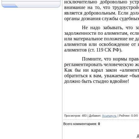
исключительно добровольно устр
внимание на то, что трудоустро
является добровольным. Если дол
органы дознания службы судебных 
Не надо забывать, что з
задолженности по алиментам, если
или материальное положение не да
алиментов или освобождение от 
алиментов (ст. 119 СК РФ).
Помните, что нормы права
регламентировать человеческую жиз
Как бы ни карал закон «алимент
обратиться к вам, уважаемые «б
должно быть стыдно вдвойне!
Просмотров
: 483 |
Добавил
:
Асылыкуль
|
Рейтинг
:
0.0
/
0
Всего комментариев
:
0
Д