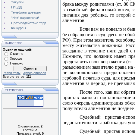
Закупки
брака между родителями (ст. 80 С
ГИБДД
в семейный финансовый котел, ср
Телефоны доверия
питания для ребенка, то второй 
"Нет" наркотикам!
алиментов.
Противодействие терр...
Конкурсы
Если вам не повезло и быв
без обращения в суд здесь не обо
РФ). При этом заявитель освобожд
НАШ ОПРОС
месту жительства должника. Расс
Оцените наш сайт
заседание в течение пяти дней с
Отлично
Помните, что должник имеет пра
Хорошо
представить свои возражения (ст.
Неплохо
разъяснением заявителю права на 
не воспользовался предоставлен
Результаты
|
Архив опросов
Всего ответов:
111
гербовой печатью суда, для предъ
алиментов за период, не превыша
СТАТИСТИКА
После того, как вы обрат
пристав выносит постановление о
свою очередь администрация обяз
получателю алиментов не позднее 
Судебный пристав-испо
недостаточности заработка для уп
Онлайн всего:
2
Гостей:
2
Судебный пристав-испол
Пользователей:
0