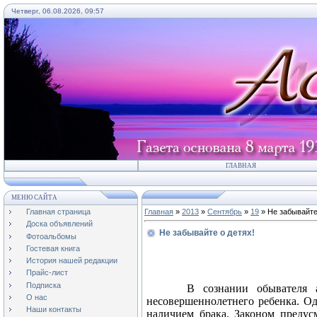
Четверг, 06.08.2026, 09:57
ГЛАВНАЯ
МЕНЮ САЙТА
Главная страница
Главная
»
2013
»
Сентябрь
»
19
» Не забывайте
Доска объявлений
Не забывайте о детях!
Фотоальбомы
Гостевая книга
История нашей редакции
Прайс-лист
Подписка
В сознании обывателя 
О нас
несовершеннолетнего ребенка. Од
Наши контакты
наличием брака. Законом предус