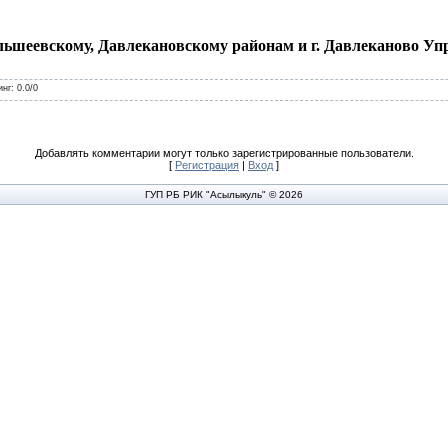
льшеевскому, Давлекановскому районам и г. Давлеканово Уп
инг
:
0.0
/
0
Добавлять комментарии могут только зарегистрированные пользователи.
[
Регистрация
|
Вход
]
ГУП РБ РИК "Асылыкуль" © 2026