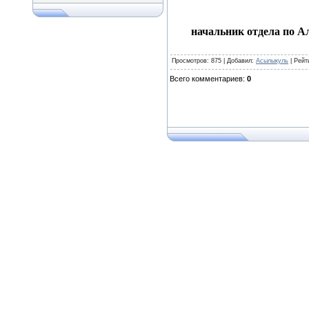
начальник отдела по А
Просмотров
: 875 |
Добавил
:
Асылыкуль
|
Рейт
Всего комментариев
:
0