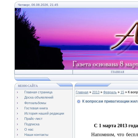
Четверг, 06.08.2026, 21:45
ГЛАВНАЯ
МЕНЮ САЙТА
Главная страница
Главная
»
2013
»
Февраль
»
15
» К воп
Доска объявлений
К вопросам приватизации жил
Фотоальбомы
Гостевая книга
История нашей редакции
Прайс-лист
Подписка
С 1 марта 2013 го
О нас
Напомним, что беспл
Наши контакты