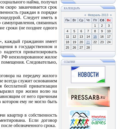
 социального найма, получал
ем скоро заканчивается срок
КАЛЕНДАРЬ
венность граждан в порядке
«
Февраль 2013
»
роцедурой. Следует иметь в
Пн
Вт
Ср
Чт
Пт
Сб
Вс
о самоуправления, связанных
1
2
3
ие сроки (не позднее одного
4
5
6
7
8
9
10
11
12
13
14
15
16
17
», каждый гражданин имеет
18
19
20
21
22
23
24
ещения в государственном и
25
26
27
28
 надеется приватизировать
са РФ неизолированное жилое
 помещения. Следовательно,
ССЫЛКИ
оговора на передачу жилого
 не всегда служит основанием
я бесплатной приватизации
выразил при жизни волю на
езависящим от него причинам
 котором ему не могло быть
ачи квартир в собственность
ментирована. Если договор
 после обозначенного срока.