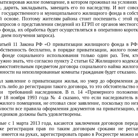
атизировав жилое помещение, в котором проживал на условиях
, дарить, закладывать, завещать его по наследству. И вот совс
государственного и муниципального жилищного фонда в собст
й основе. Поэтому жителям района стоит поспешить с этой п
запросов о представлении сведений из ЕГРП от органов местног
фонда, их обработка будет осуществляться в оперативно коротк
 днем получения запроса).
татьей 11 Закона РФ «О приватизации жилищного фонда в РФ
обственность бесплатно, в порядке приватизации, жилого пом
онде социального использования только один раз. Тем, кто
ужно знать, что согласно пункту 2 статьи 62 Жилищного кодек
амостоятельным предметом договора социального найма жилого
енности на неизолированные комнаты гражданам будет отказано.
л заявление о приватизации жилья, но умер до оформления д
ть либо до регистрации такого договора, то это обстоятельство
ии
требований наследников. В п. 14 «Примерного положени
 18 ноября 1993 года № 4 сказано, что если наследователь 
илого помещения, не отозвал свое заявление, поскольку по н
люсти все правила оформления документов на приватизацию, в
следников должны быть удовлетворены.
ые с 1 марта 2013 года, касаются заключения договоров перед
 же регистрация прав по таким договорам сроками не регла
имеется на руках, зарегистрировать право в Росреестре можно и