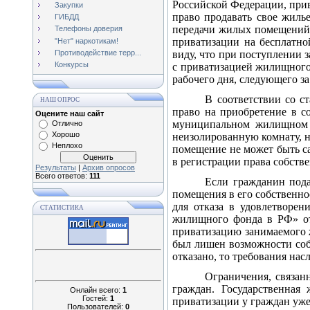
Российской Федерации, прив
Закупки
право продавать свое жилье
ГИБДД
передачи жилых помещений 
Телефоны доверия
приватизации на бесплатно
"Нет" наркотикам!
Противодействие терр...
виду, что при поступлении 
Конкурсы
с приватизацией жилищного 
рабочего дня, следующего за
В соответствии со с
НАШ ОПРОС
право на приобретение в с
Оцените наш сайт
муниципальном жилищном ф
Отлично
Хорошо
неизолированную комнату, н
Неплохо
помещение не может быть с
в регистрации права собств
Результаты
|
Архив опросов
Всего ответов:
111
Если гражданин пода
помещения в его собственнос
для отказа в удовлетворен
СТАТИСТИКА
жилищного фонда в РФ» от
приватизацию занимаемого ж
был лишен возможности соб
отказано, то требования на
Ограничения, связанн
граждан. Государственная
Онлайн всего:
1
Гостей:
1
приватизации у граждан уже 
Пользователей:
0