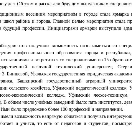
 не у дел. Об этом и рассказали будущим выпускникам специалис
диционным весенним мероприятием в городе стала ярмарка 
в школ района и города. Главной целью мероприятия стала п
е будущей профессии. Инициаторами ярмарки выступили адм
абитуриентов получили возможность познакомиться со специ
дения профессионального образования города и республики,
 испытаниями и встретиться со специалистами из
15 образоват
арственный нефтяной технический университет, Стерлит
. З. Биишевой, Уральская государственная юридическая академи
рвиса, Башкирский государственный аграрный университе
ции сельского хозяйства, Уфимский педагогический колледж,
сово-экономический колледж, Уфимский лесхоз-техникум, 
). В общем числе учебных заведений было: пять институтов, дев
 Ими было предложено более 100 профессий и направлений.
имели возможность напрямую общаться и получать интересую
аботает и учится, то есть от педагогов и студентов, посмотр