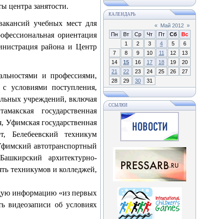
ты центра занятости.
КАЛЕНДАРЬ
вакансий учебных мест для
«
Май 2012
»
рофессиональная ориентация
Пн
Вт
Ср
Чт
Пт
Сб
Вс
1
2
3
4
5
6
инистрация района и Центр
7
8
9
10
11
12
13
14
15
16
17
18
19
20
21
22
23
24
25
26
27
альностями и профессиями,
28
29
30
31
 с условиями поступления,
ельных учреждений, включая
ССЫЛКИ
амакская государственная
я, Уфимская государственная
т, Белебеевский техникум
 Уфимский автотранспортный
Башкирский архитектурно-
ять техникумов и колледжей,
щую информацию «из первых
еть видеозаписи об условиях