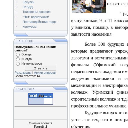
Закупки
оказаться
ГИБДД
Телефоны доверия
Тра
"Нет" наркотикам!
выпускников 9 и 11 классо
Противодействие терр...
учащихся, помощь в выбор
Конкурсы
занятости населения.
НАШ ОПРОС
Более 300 будущих 
Пользуетесь ли вы нашим
сайтом?
которые предлагают учреж
Всегда
льготами и вступительными
Иногда
Не пользуюсь
филиалы (Уфимский госуд
педагогическая академия им
Результаты
|
Архив опросов
Всего ответов:
47
академия экономики и се
механизации и электрифика
СТАТИСТИКА
колледж, Уфимский финан
строительный колледж и т.д.
профессиональное училище.
Будущие выпускники 
уст»
-
от тех, кто в них р
Онлайн всего:
2
обучения.
Гостей:
2