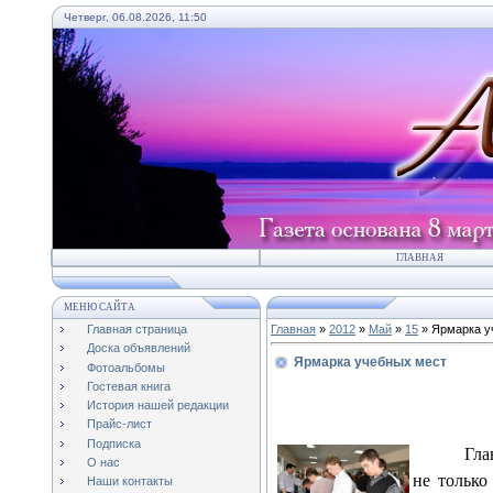
Четверг, 06.08.2026, 11:50
ГЛАВНАЯ
МЕНЮ САЙТА
Главная страница
Главная
»
2012
»
Май
»
15
» Ярмарка у
Доска объявлений
Ярмарка учебных мест
Фотоальбомы
Гостевая книга
История нашей редакции
Прайс-лист
Подписка
Гла
О нас
не только
Наши контакты