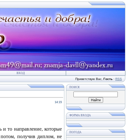
ВХОД
Приветствую Вас
,
Гость
·
RSS
ПОИСК
14:15
ФОРМА ВХОДА
ь и то направление, которые
ПОГОДА
 потом, получив диплом, не