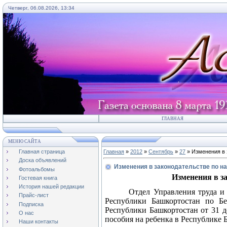
Четверг, 06.08.2026, 13:34
ГЛАВНАЯ
МЕНЮ САЙТА
Главная страница
Главная
»
2012
»
Сентябрь
»
27
» Изменения в 
Доска объявлений
Изменения в законодательстве по н
Фотоальбомы
Изменения в з
Гостевая книга
История нашей редакции
Отдел Управления труда и
Прайс-лист
Республики Башкортостан по Бе
Подписка
Республики Башкортостан от 31 
О нас
пособия на ребенка в Республике
Наши контакты