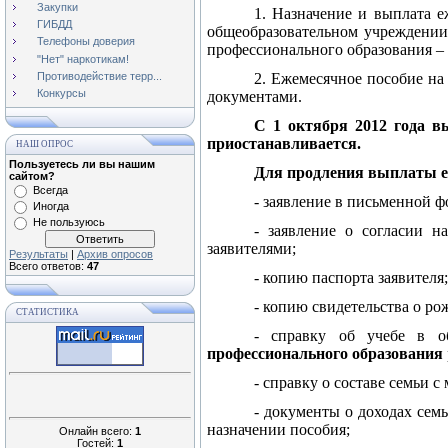
Закупки
1. Назначение и выплата е
ГИБДД
общеобразовательном учреждении
Телефоны доверия
профессионального образования – 
"Нет" наркотикам!
Противодействие терр...
2. Ежемесячное пособие на
Конкурсы
документами.
С 1 октября 2012 года в
приостанавливается.
НАШ ОПРОС
Пользуетесь ли вы нашим
Для продления выплаты е
сайтом?
Всегда
- заявление в письменной ф
Иногда
Не пользуюсь
- заявление о согласии н
заявителями;
Результаты
|
Архив опросов
Всего ответов:
47
- копию паспорта заявителя
- копию свидетельства о ро
СТАТИСТИКА
- справку об учебе в о
профессионального образования
- справку о составе семьи с
- документы о доходах сем
назначении пособия;
Онлайн всего:
1
Гостей:
1