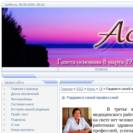
Суббота, 08.08.2026, 06:24
ГЛАВНАЯ
МЕНЮ САЙТА
Главная страница
Главная
»
2012
»
Июнь
»
18
» Гордимся своей 
Доска объявлений
Гордимся своей профессией
Фотоальбомы
Гостевая книга
В третье в
История нашей редакции
медицинского работ
Прайс-лист
на свете нет челов
Подписка
работники здраво
О нас
профессией, успех
Наши контакты