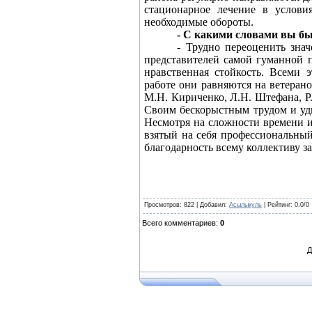
стационарное лечение в услови
необходимые обороты.
- С какими словами вы бы
- Трудно переоценить зна
представителей самой гуманной п
нравственная стойкость. Всеми 
работе они равняются на ветерано
М.Н. Кириченко, Л.Н. Штефана, Р.А
Своим бескорыстным трудом и уди
Несмотря на сложности времени 
взятый на себя профессиональный
благодарность всему коллективу з
Просмотров
: 822 |
Добавил
:
Асылыкуль
|
Рейтинг
:
0.0
/
0
Всего комментариев
:
0
Д