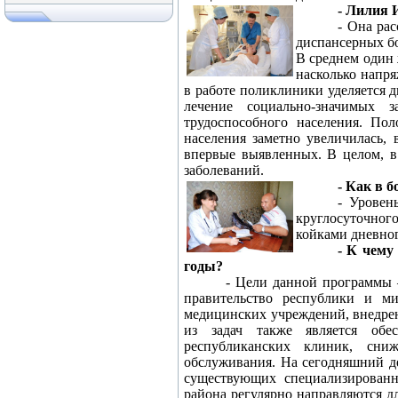
- Лилия 
- Она ра
диспансерных бо
В среднем один 
насколько напр
в работе поликлиники уделяется 
лечение социально-значимых 
трудоспособного населения. По
населения заметно увеличилась, 
впервые выявленных. В целом, в
заболеваний.
- Как в 
- Уровен
круглосуточног
койками дневног
- К чему
годы?
- Цели данной программы 
правительство республики и ми
медицинских учреждений, внедре
из задач также является обе
республиканских клиник, сни
обслуживания. На сегодняшний д
существующих специализированн
района регулярно направляются д