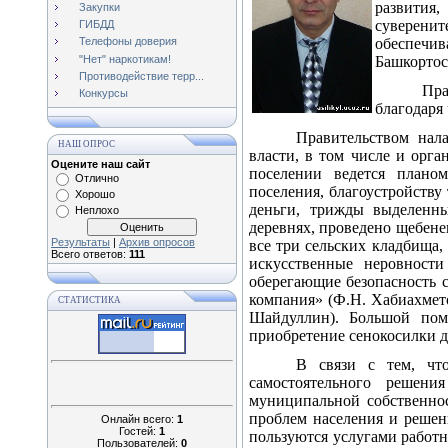
развития
Закупки
суверенит
ГИБДД
обеспечив
Телефоны доверия
"Нет" наркотикам!
Башкортос
Противодействие терр...
Пра
Конкурсы
благодаря
Правительством нала
НАШ ОПРОС
власти, в том числе и орг
Оцените наш сайт
поселении ведется планом
Отлично
поселения, благоустройству
Хорошо
деньги, трижды выделенны
Неплохо
деревнях, проведено щебен
Результаты
|
Архив опросов
все три сельских кладбища,
Всего ответов:
111
искусственные неровности
оберегающие безопасность 
компания» (Ф.Н. Хабиахмет
СТАТИСТИКА
Шайдуллин). Большой пом
приобретение сенокосилки 
В связи с тем, что
самостоятельного решени
муниципальной собственнос
проблем населения и решен
Онлайн всего:
1
Гостей:
1
пользуются услугами работн
Пользователей:
0