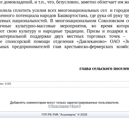
 домовладений, и т.п., что, безусловно, заметно облегчает им ж
олила сплотить усилия всех многонациональных сел
и городо
енного потенциала народов Башкортостана, где рука об руку тру
азных национальностей. В многонациональном Соколовском с
ичные культурно-массовые мероприятия, во время котор
яют свою культуру и народные традиции. Призы и подарки 
 материальной поддержке двух местных торговых точек 
акже спонсорской помощи отделения «Давлеканово» ОАО «З
ьных предпринимателей глав крестьянско-фермерских хозя
глава сельского поселе
инг
:
0.0
/
0
Добавлять комментарии могут только зарегистрированные пользователи.
[
Регистрация
|
Вход
]
ГУП РБ РИК "Асылыкуль" © 2026