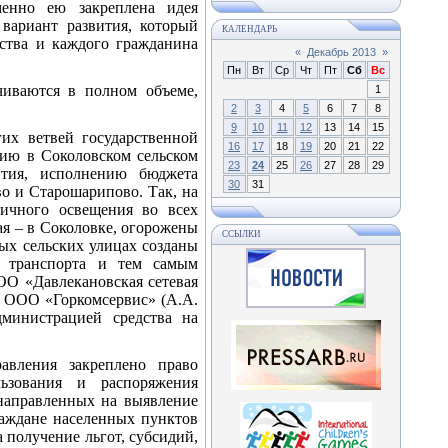
менно ею закреплена идея
 вариант развития, который
КАЛЕНДАРЬ
ества и каждого гражданина
«
Декабрь 2013
»
Пн
Вт
Ср
Чт
Пт
Сб
Вс
чиваются в полном объеме,
1
2
3
4
5
6
7
8
9
10
11
12
13
14
15
их ветвей государственной
16
17
18
19
20
21
22
вию в Соколовском сельском
23
24
25
26
27
28
29
ития, исполнению бюджета
30
31
во и Старошарипово. Так, на
личного освещения во всех
я – в Соколовке, огорожены
ССЫЛКИ
ных сельских улицах созданы
ь транспорта и тем самым
ОО «Давлекановская сетевая
и ООО «Горкомсервис» (А.А.
министрацией средства на
авления закреплено право
льзования и распоряжения
 направленных на выявление
раждане населенных пунктов
 получение льгот, субсидий,