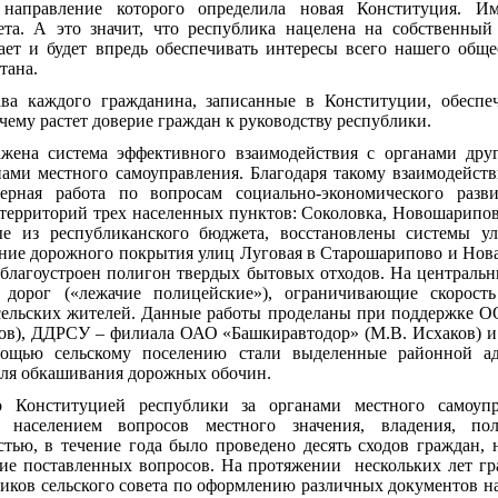
, направление которого определила новая Конституция. И
ета. А это значит, что республика нацелена на собственный
ает и будет впредь обеспечивать интересы всего нашего общ
тана.
ва каждого гражданина, записанные в Конституции, обеспе
 чему растет доверие граждан к руководству республики.
жена система эффективного взаимодействия с органами друг
анами местного самоуправления. Благодаря такому взаимодейст
ерная работа по вопросам социально-экономического разв
 территорий трех населенных пунктов: Соколовка, Новошарипо
е из республиканского бюджета, восстановлены системы у
ение дорожного покрытия улиц Луговая в Старошарипово и Нова
 благоустроен полигон твердых бытовых отходов. На централь
 дорог («лежачие полицейские»), ограничивающие скорост
сельских жителей. Данные работы проделаны при поддержке О
ов), ДДРСУ – филиала ОАО «Башкиравтодор» (М.В. Исхаков) 
ощью сельскому поселению стали выделенные районной ад
для обкашивания дорожных обочин.
 Конституцией республики за органами местного самоупр
я населением вопросов местного значения, владения, по
тью, в течение года было проведено десять сходов граждан,
ие поставленных вопросов. На протяжении
нескольких лет г
иков сельского совета по оформлению различных документов на