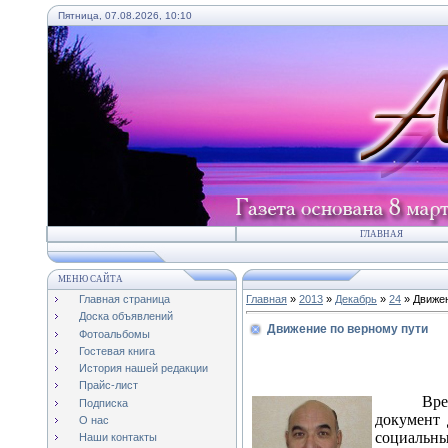
Пятница, 07.08.2026, 10:10
ГЛАВНАЯ
МЕНЮ САЙТА
Главная страница
Главная
»
2013
»
Декабрь
»
24
» Движен
Доска объявлений
Движение по верному пути
Фотоальбомы
Гостевая книга
История нашей редакции
Прайс-лист
Вре
Подписка
документ 
О нас
социальны
Наши контакты