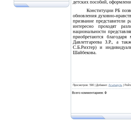
детских пособий, оформление
Конституции РБ позв
обновления духовно-нравств
призвание представители р
интересно проходят разл
национальности представл
приобретаются благодаря
Давлетгареева З.Р., а т
С.Б.Рихтер) и индивидуал
Шайбекова.
Просмотров
: 590 |
Добавил
:
Асылыкуль
|
Рейт
Всего комментариев
:
0