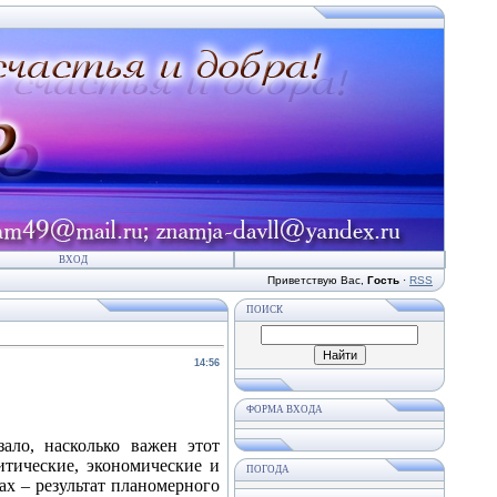
ВХОД
Приветствую Вас
,
Гость
·
RSS
ПОИСК
14:56
ФОРМА ВХОДА
ало, насколько важен этот
итические, экономические и
ПОГОДА
ах – результат планомерного