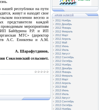
изнь.
в нашей республики на пути
дятся, живут и находят свое
АРХИВ ЗАПИСЕЙ
ельском поселении весело и
2011 Ноябрь
ых представители каждой
2011 Декабрь
к проводимым мероприятиям
2012 Январь
– ИП Байбурина Р.Р. и ИП
2012 Февраль
ирганская МТС» (директор
2012 Март
2012 Апрель
йств А.С. Еникеева и А.М.
2012 Май
2012 Июнь
2012 Июль
А. Шарафутдинов,
2012 Август
2012 Сентябрь
ния Соколовский сельсовет.
2012 Октябрь
2012 Ноябрь
2012 Декабрь
2013 Январь
2013 Февраль
2013 Март
2013 Апрель
2013 Май
2013 Июнь
2013 Июль
2013 Август
2013 Сентябрь
2013 Октябрь
2013 Ноябрь