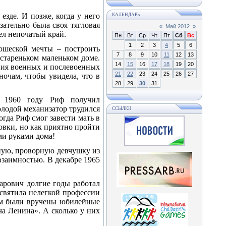
езде. И позже, когда у него
КАЛЕНДАРЬ
зательно была своя тягловая
«
Май 2012
»
дел непочатый край.
Пн
Вт
Ср
Чт
Пт
Сб
Вс
1
2
3
4
5
6
ошеской мечты – построить
7
8
9
10
11
12
13
 стареньком маленьком доме.
14
15
16
17
18
19
20
ения военных и послевоенных
21
22
23
24
25
26
27
ночам, чтобы увидела, что в
28
29
30
31
в 1960 году Риф получил
олодой механизатор трудился
ССЫЛКИ
огда Риф смог завести мать в
новки, но как приятно пройти
и руками дома!
ную, проворную девчушку из
взаимностью. В декабре 1965
арович долгие годы работал
освятила нелегкой профессии
оим были вручены юбилейные
ча Ленина». А сколько у них