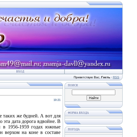
ВХОД
Приветствую Вас
,
Гость
·
RSS
ПОИСК
10:21
ФОРМА ВХОДА
 таких же будней. А вот для
 эта дата дорога вдвойне. В
й в 1956-1959 годах южные
ПОГОДА
н верхом на коне в составе