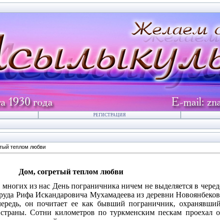
РЕГИСТРАЦИЯ
етый теплом любви
Дом, согретый теплом любви
 многих из нас День пограничника ничем не выделяется в череде
труда Рифа Искандаровича Мухамадеева из деревни Новоянбеково
ередь, он почитает ее как бывший пограничник, охранявши
страны. Сотни километров по туркменским пескам проехал о