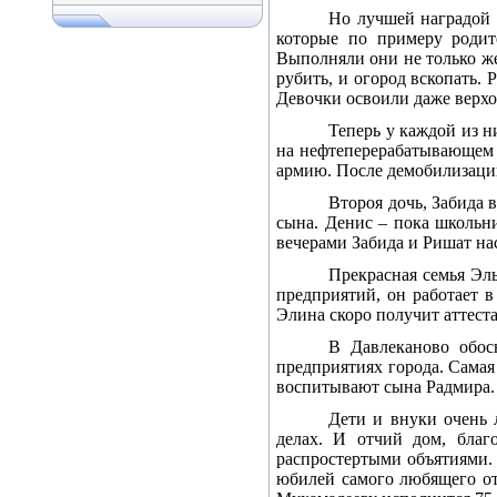
Но лучшей наградой 
которые по примеру родит
Выполняли они не только жен
рубить, и огород вскопать.
Девочки освоили даже верхо
Теперь у каждой из н
на нефтеперерабатывающем з
армию. После демобилизации
Второя дочь, Забида 
сына. Денис – пока школьни
вечерами Забида и Ришат н
Прекрасная семья Эл
предприятий, он работает в
Элина скоро получит аттест
В Давлеканово обос
предприятиях города. Самая
воспитывают сына Радмира.
Дети и внуки очень 
делах. И отчий дом, благ
распростертыми объятиями. 
юбилей самого любящего от