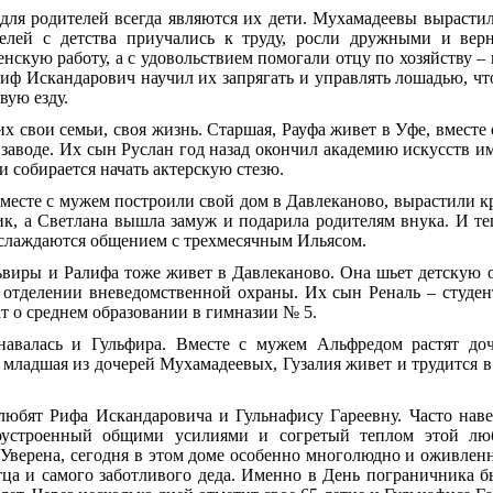
для родителей всегда являются их дети. Мухамадеевы вырастил
елей с детства приучались к труду, росли дружными и ве
скую работу, а с удовольствием помогали отцу по хозяйству – м
 Риф Искандарович научил их запрягать и управлять лошадью, чт
вую езду.
их свои семьи, своя жизнь. Старшая, Рауфа живет в Уфе, вмест
аводе. Их сын Руслан год назад окончил академию искусств и
 собирается начать актерскую стезю.
вместе с мужем построили свой дом в Давлеканово, вырастили к
к, а Светлана вышла замуж и подарила родителям внука. И теп
аслаждаются общением с трехмесячным Ильясом.
ьвиры и Ралифа тоже живет в Давлеканово. Она шьет детскую о
 отделении вневедомственной охраны. Их сын Реналь – студен
ат о среднем образовании в гимназии № 5.
навалась и Гульфира. Вместе с мужем Альфредом растят доч
 младшая из дочерей Мухамадеевых, Гузалия живет и трудится 
любят Рифа Искандаровича и Гульнафису Гареевну. Часто нав
оустроенный общими усилиями и согретый теплом этой люб
Уверена, сегодня в этом доме особенно многолюдно и оживлен
ца и самого заботливого деда. Именно в День пограничника