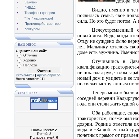
дозора, о
Закупки
ГИБДД
Видно, именно в те г
Телефоны доверия
появилась семья, свое подв
"Нет" наркотикам!
сила. Но это будет потом. А 
Противодействие терр...
Конкурсы
Целеустремленный, 
новый дом. Ведь, когда оте
Отцу не суждено было верну
НАШ ОПРОС
лет. Мальчику хотелось ско
Оцените наш сайт
доме есть мужчина. Именног
Отлично
Хорошо
Отучившись в Давл
Неплохо
квалификацию тракториста-м
не покладая рук, чтобы зара
Результаты
|
Архив опросов
новый дом и увидеть в ее гл
Всего ответов:
111
по свежевыструганным поло
Теперь можно было и
СТАТИСТИКА
соседней деревни Кадыргуло
года они стали жить одной с
Оба работящие, спок
трактористом, позже был на
доярки. Родина отметила и
медали «За доблестный труд
Онлайн всего:
2
Гостей:
2
почетных грамот от правлени
Пользователей:
0