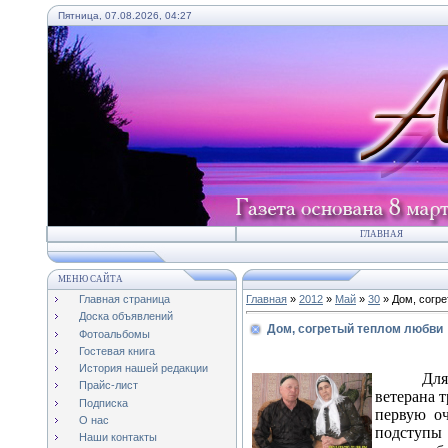
Пятница, 07.08.2026, 04:27
ГЛАВНАЯ
МЕНЮ САЙТА
Главная страница
Главная
»
2012
»
Май
»
30
» Дом, согр
Доска объявлений
Дом, согретый теплом любви
Фотоальбомы
Гостевая книга
История нашей редакции
Для
Прайс-лист
ветерана 
Подписка
первую оч
О нас
подступы 
Наши контакты