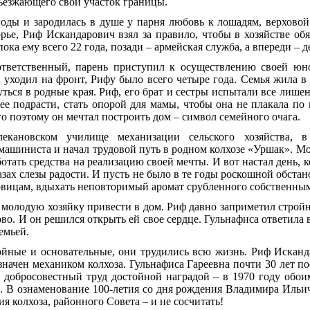
бъезжающего свой участок границы.
оды и зародилась в душе у парня любовь к лошадям, верховой 
орье, Риф Искандарович взял за правило, чтобы в хозяйстве обя
пока ему всего 22 года, позади – армейская служба, а впереди – 
ответственный, парень приступил к осуществлению своей юн
ц уходил на фронт, Рифу было всего четыре года. Семья жила в
ться в родные края. Риф, его брат и сестры испытали все лиш
рее подрасти, стать опорой для мамы, чтобы она не плакала по 
о поэтому он мечтал построить дом – символ семейного очага.
екановском училище механизации сельского хозяйства, 
ашиниста и начал трудовой путь в родном колхозе «Уршак». М
ботать средства на реализацию своей мечты. И вот настал день, к
азах слезы радости. И пусть не было в те годы роскошной обста
вицам, вдыхать неповторимый аромат срубленного собственным
 молодую хозяйку привести в дом. Риф давно заприметил строй
во. И он решился открыть ей свое сердце. Гульнафиса ответила 
емьей.
ойные и основательные, они трудились всю жизнь. Риф Исканд
значен механиком колхоза. Гульнафиса Гареевна почти 30 лет п
х добросовестный труд достойной наградой – в 1970 году об
. В ознаменование 100-летия со дня рождения Владимира Ильи
я колхоза, районного Совета – и не сосчитать!