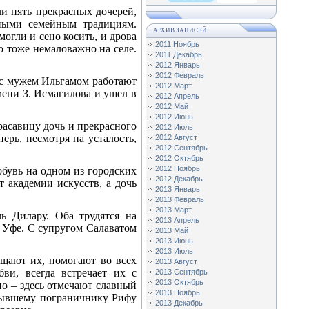
и пять прекрасных дочерей,
рными семейным традициям.
АРХИВ ЗАПИСЕЙ
огли и сено косить, и дрова
2011 Ноябрь
о тоже немаловажно на селе.
2011 Декабрь
2012 Январь
2012 Февраль
е с мужем Ильгамом работают
2012 Март
мени З. Исмагилова и ушел в
2012 Апрель
2012 Май
2012 Июнь
расавицу дочь и прекрасного
2012 Июль
ерь, несмотря на усталость,
2012 Август
2012 Сентябрь
2012 Октябрь
2012 Ноябрь
бувь на одном из городских
2012 Декабрь
т академии искусств, а дочь
2013 Январь
2013 Февраль
2013 Март
ь Дилару. Оба трудятся на
2013 Апрель
в Уфе. С супругом Салаватом
2013 Май
2013 Июнь
2013 Июль
ещают их, помогают во всех
2013 Август
ви, всегда встречает их с
2013 Сентябрь
2013 Октябрь
но – здесь отмечают славный
2013 Ноябрь
 бывшему пограничнику Рифу
2013 Декабрь