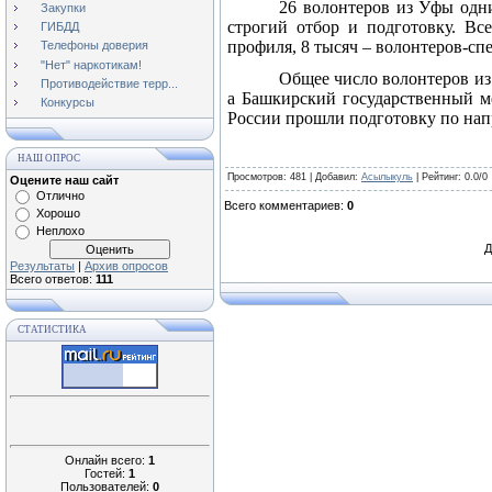
26 волонтеров из Уфы одни
Закупки
строгий отбор и подготовку. Вс
ГИБДД
профиля, 8 тысяч – волонтеров-сп
Телефоны доверия
"Нет" наркотикам!
Общее число волонтеров из
Противодействие терр...
а Башкирский государственный ме
Конкурсы
России прошли подготовку по нап
НАШ ОПРОС
Просмотров
: 481 |
Добавил
:
Асылыкуль
|
Рейтинг
:
0.0
/
0
Оцените наш сайт
Отлично
Всего комментариев
:
0
Хорошо
Неплохо
Д
Результаты
|
Архив опросов
Всего ответов:
111
СТАТИСТИКА
Онлайн всего:
1
Гостей:
1
Пользователей:
0