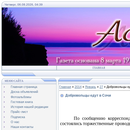
Четверг, 06.08.2026, 04:39
ГЛАВНАЯ
МЕНЮ САЙТА
Главная страница
Главная
»
2014
»
Январь
»
27
» Добровольцы ед
Доска объявлений
Добровольцы едут в Сочи
Фотоальбомы
Гостевая книга
История нашей редакции
Прайс-лист
Подписка
По сообщению корреспонд
О нас
состоялись торжественные провод
Наши контакты