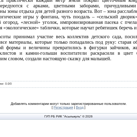
сь практически каждый метр земли покрыт цветочным ков
ередуются с арками, цветными заборами, причудливыми
ы зоны отдыха для детей разного возраста. Вот – зона расслабл
огические игры у фонтана, чуть поодаль – «сельский дворик
 огород, «лесной» уголок, импровизированная пасека с пче
я «экологические» таблички, которые научат ребятишек беречь и
асоты принимал участие весь коллектив детского сада, пос
все материалы, которые только попадались под руку: старая об
ой формы и величины превратились в фигурки зайчиков, ж
листов и камни-голыши воспитатели раскрасили в цвет 
им словом, создали настоящую сказку для малышей.
инг
:
0.0
/
0
Добавлять комментарии могут только зарегистрированные пользователи.
[
Регистрация
|
Вход
]
ГУП РБ РИК "Асылыкуль" © 2026