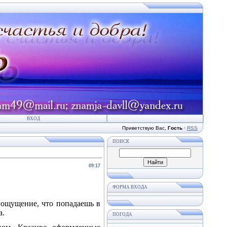
ВХОД
Приветствую Вас
,
Гость
·
RSS
ПОИСК
09:17
ФОРМА ВХОДА
 ощущение, что попадаешь в
а.
ПОГОДА