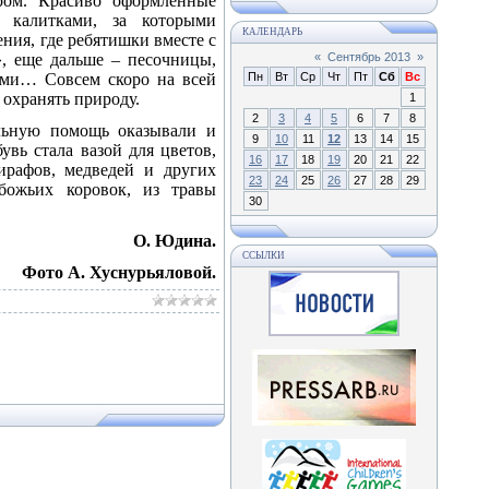
ром. Красиво оформленные
 калитками, за которыми
КАЛЕНДАРЬ
ения, где ребятишки вместе с
», еще дальше – песочницы,
«
Сентябрь 2013
»
лами… Совсем скоро на всей
Пн
Вт
Ср
Чт
Пт
Сб
Вс
 охранять природу.
1
2
3
4
5
6
7
8
ильную помощь оказывали и
9
10
11
12
13
14
15
увь стала вазой для цветов,
16
17
18
19
20
21
22
ирафов, медведей и других
23
24
25
26
27
28
29
божьих коровок, из травы
30
О. Юдина.
ССЫЛКИ
Фото А. Хуснурьяловой.