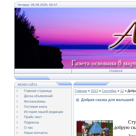
Четверг, 06.08.2026, 06:47
ГЛАВНАЯ
МЕНЮ САЙТА
Главная страница
Главная
»
2013
»
Сентябрь
»
12
» Добр
Доска объявлений
Добрая сказка для малышей
Фотоальбомы
Гостевая книга
История нашей редакции
Прайс-лист
Сту
Подписка
добрую ск
О нас
Наши контакты