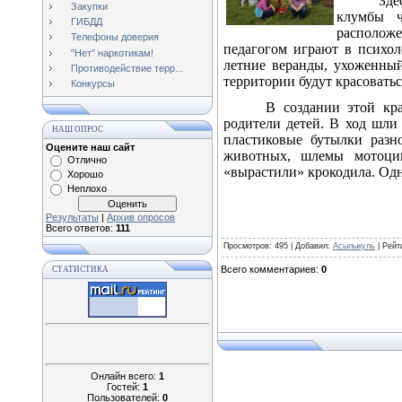
Зде
Закупки
клумбы ч
ГИБДД
расположен
Телефоны доверия
педагогом играют в психол
"Нет" наркотикам!
летние веранды, ухоженный
Противодействие терр...
территории будут красоватьс
Конкурсы
В создании этой кр
родители детей. В ход шли 
НАШ ОПРОС
пластиковые бутылки разн
Оцените наш сайт
животных, шлемы мотоцик
Отлично
«вырастили» крокодила. Одн
Хорошо
Неплохо
Результаты
|
Архив опросов
Всего ответов:
111
Просмотров
: 495 |
Добавил
:
Асылыкуль
|
Рейт
Всего комментариев
:
0
СТАТИСТИКА
Онлайн всего:
1
Гостей:
1
Пользователей:
0