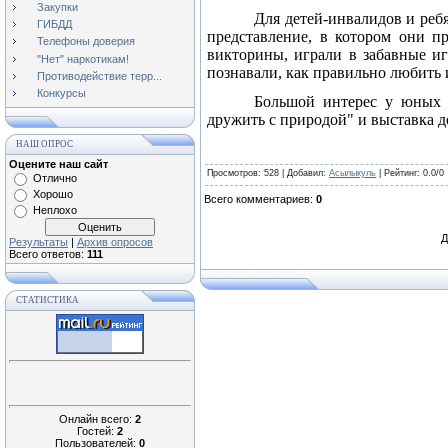
Закупки
Для детей-инвалидов и реб
ГИБДД
представление, в котором они пр
Телефоны доверия
викторины, играли в забавные и
"Нет" наркотикам!
познавали, как правильно любить и 
Противодействие терр...
Конкурсы
Большой интерес у юных 
дружить с природой" и выставка д
НАШ ОПРОС
Оцените наш сайт
Просмотров
: 528 |
Добавил
:
Асылыкуль
|
Рейтинг
:
0.0
/
0
Отлично
Хорошо
Всего комментариев
:
0
Неплохо
Д
Результаты
|
Архив опросов
Всего ответов:
111
СТАТИСТИКА
Онлайн всего:
2
Гостей:
2
Пользователей:
0