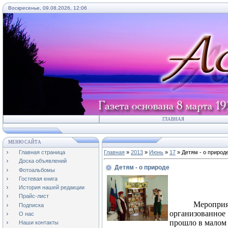
Воскресенье, 09.08.2026, 12:06
ГЛАВНАЯ
МЕНЮ САЙТА
Главная страница
Главная
»
2013
»
Июнь
»
17
» Детям - о природ
Доска объявлений
Детям - о природе
Фотоальбомы
Гостевая книга
История нашей редакции
Прайс-лист
Меропри
Подписка
организованное
О нас
прошло в малом 
Наши контакты