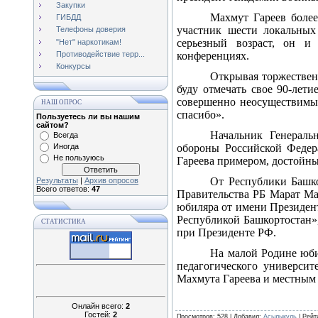
Закупки
Махмут Гареев более
ГИБДД
участник шести локальных
Телефоны доверия
серьезный возраст, он и
"Нет" наркотикам!
Противодействие терр...
конференциях.
Конкурсы
Открывая торжественн
буду отмечать свое 90-лети
совершенно неосуществимым
НАШ ОПРОС
спасибо».
Пользуетесь ли вы нашим
сайтом?
Начальник Генераль
Всегда
Иногда
обороны Российской Федер
Не пользуюсь
Гареева примером, достойн
От Республики Башко
Результаты
|
Архив опросов
Всего ответов:
47
Правительства РБ Марат Ма
юбиляра от имени Президент
Республикой Башкортостан»
СТАТИСТИКА
при Президенте РФ.
На малой Родине юби
педагогического универси
Махмута Гареева и местным 
Онлайн всего:
2
Гостей:
2
Просмотров
: 528 |
Добавил
:
Асылыкуль
|
Рейт