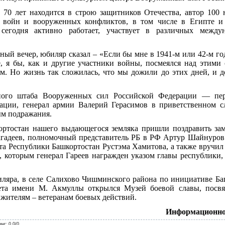
 70 лет находится в строю защитников Отечества, автор 100 н
 войн и вооруженных конфликтов, в том числе в Египте и
 сегодня активно работает, участвует в различных между
ый вечер, юбиляр сказал – «Если бы мне в 1941-м или 42-м году
е, я бы, как и другие участники войны, посмеялся над этими 
. Но жизнь так сложилась, что мы дожили до этих дней, и до
ного штаба Вооруженных сил Российской Федерации — пер
ации, генерал армии Валерий Герасимов в приветственном с
ым подражания.
ртостан нашего выдающегося земляка пришли поздравить зам
гадеев, полномочный представитель РБ в РФ Артур Шайнуров
а Республики Башкортостан Рустэма Хамитова, а также вручил 
, которым генерал Гареев награжден указом главы республики,
ляра, в селе Салихово Чишминского района по инициативе Ба
тета имени М. Акмуллы открылся Музей боевой славы, посв
жителям – ветеранам боевых действий.
Информационно
инг
:
0.0
/
0