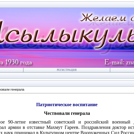
РЕГИСТРАЦИЯ
вовали генерала
Патриотическое воспитание
Чествовали генерала
ое 90-летие известный советский и российский военный д
рал армии в отставке Махмут Гареев. Поздравления доктор ис
х наук принимал в Культурном центре Вооруженных Сил Росси