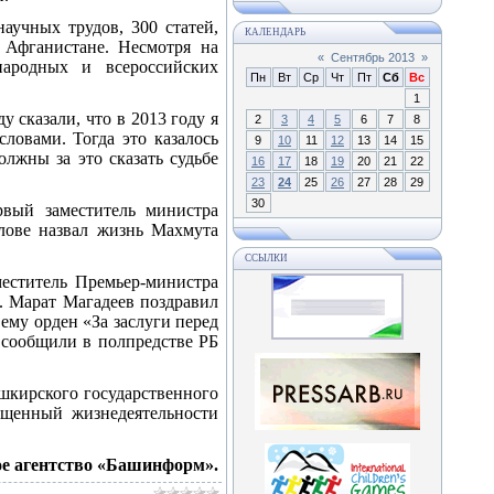
аучных трудов, 300 статей,
КАЛЕНДАРЬ
 Афганистане. Несмотря на
«
Сентябрь 2013
»
народных и всероссийских
Пн
Вт
Ср
Чт
Пт
Сб
Вс
1
 сказали, что в 2013 году я
2
3
4
5
6
7
8
словами. Тогда это казалось
9
10
11
12
13
14
15
лжны за это сказать судьбе
16
17
18
19
20
21
22
23
24
25
26
27
28
29
30
вый заместитель министра
лове назвал жизнь Махмута
ССЫЛКИ
еститель Премьер-министра
. Марат Магадеев поздравил
ему орден «За заслуги перед
 сообщили в полпредстве РБ
шкирского государственного
ященный жизнедеятельности
е агентство «Башинформ».