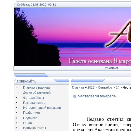
Суббота, 08.08.2026, 02:31
ГЛАВНАЯ
МЕНЮ САЙТА
Главная страница
Главная
»
2013
»
Сентябрь
»
24
» Чест
Доска объявлений
Чествовали генерала
Фотоальбомы
Гостевая книга
История нашей редакции
Прайс-лист
Подписка
Недавно отметил св
О нас
Отечественной войны, гене
Наши контакты
президент Академии военны