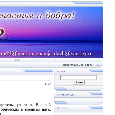
ВХОД
Приветствую Вас
,
Гость
·
RSS
ПОИСК
17:27
ФОРМА ВХОДА
еятель, участник Великой
торических и военных наук,
ПОГОДА
и.