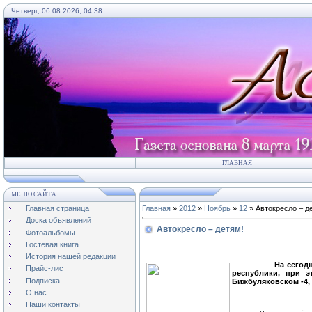
Четверг, 06.08.2026, 04:38
ГЛАВНАЯ
МЕНЮ САЙТА
Главная страница
Главная
»
2012
»
Ноябрь
»
12
» Автокресло – д
Доска объявлений
Автокресло – детям!
Фотоальбомы
Гостевая книга
История нашей редакции
На сегод
Прайс-лист
республики, при э
Подписка
Бижбуляковском -4, 
О нас
Наши контакты