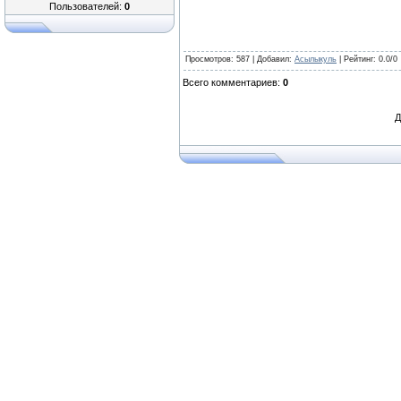
Пользователей:
0
Просмотров
: 587 |
Добавил
:
Асылыкуль
|
Рейтинг
:
0.0
/
0
Всего комментариев
:
0
Д