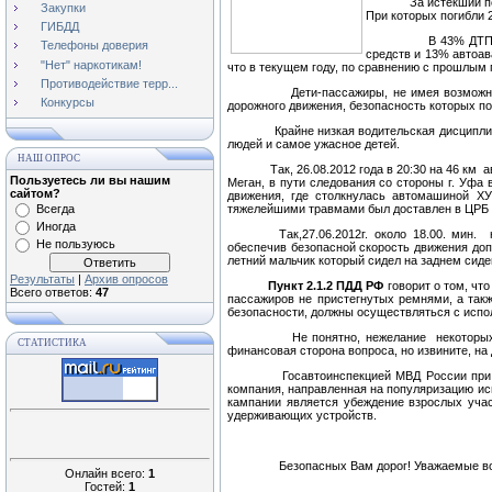
За истекший п
Закупки
При которых погибли 
ГИБДД
В 43% ДТП
Телефоны доверия
средств и 13% автоа
"Нет" наркотикам!
что в текущем году, по сравнению с прошлым 
Противодействие терр...
Дети-пассажиры, не имея возможн
Конкурсы
дорожного движения, безопасность которых по
Крайне низкая водительская дисципли
людей и самое ужасное детей.
НАШ ОПРОС
Так, 26.08.2012 года в 20:30 на
46 км
а
Пользуетесь ли вы нашим
Меган, в пути следования со стороны г. Уфа 
сайтом?
движения, где столкнулась автомашиной 
Всегда
тяжелейшими травмами был доставлен в ЦРБ г
Иногда
Так,27.06.2012г. около 18.00. мин.
Не пользуюсь
обеспечив безопасной скорость движения доп
летний мальчик который сидел на заднем сид
Результаты
|
Архив опросов
Пункт 2.1.2 ПДД РФ
говорит о том, чт
Всего ответов:
47
пассажиров не пристегнутых ремнями, а так
безопасности, должны осуществляться с исп
Не понятно, нежелание
некоторы
СТАТИСТИКА
финансовая сторона вопроса, но извините, на
Госавтоинспекцией МВД России при 
компания, направленная на популяризацию и
кампании является убеждение взрослых учас
удерживающих устройств.
Безопасных Вам дорог! Уважаемые во
Онлайн всего:
1
Гостей:
1