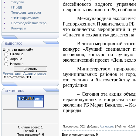
Закупки
бассейнового водного управлен
ГИБДД
недропользованию по РБ, сообщил
Телефоны доверия
Международная экологическ
"Нет" наркотикам!
Противодействие терр...
Распоряжением Правительства РБ 
Конкурсы
что количество мероприятий и у
«Спасти и сохранить» делается на
В число мероприятий этого
НАШ ОПРОС
конкурс «Лучший специалист по
Оцените наш сайт
лесоводов, конкурс на лучшую
Отлично
Хорошо
экологический проект «День экол
Неплохо
Министерством природопо
Результаты
|
Архив опросов
муниципальных районов и город
Всего ответов:
111
озеленению и благоустройству 
республики.
СТАТИСТИКА
– Сегодня эта акция объед
неравнодушных к вопросам экол
экологии РБ Марат Вакилов. – Ка
природы.
Просмотров
: 552 |
Добавил
:
Асылыкуль
|
Рейтинг
:
0.0
/
0
Онлайн всего:
1
Гостей:
1
Пользователей:
0
Всего комментариев
:
0