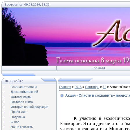
Воскресенье, 09.08.2026, 18:39
ГЛАВНАЯ
МЕНЮ САЙТА
Главная страница
Главная
»
2013
»
Сентябрь
»
12
» Акция «Спаст
Доска объявлений
Акция «Спасти и сохранить» продол
Фотоальбомы
Гостевая книга
История нашей редакции
Прайс-лист
Подписка
К участию в экологическ
О нас
Башкирии. Эти и другие итоги бы
Наши контакты
участие представители Министе