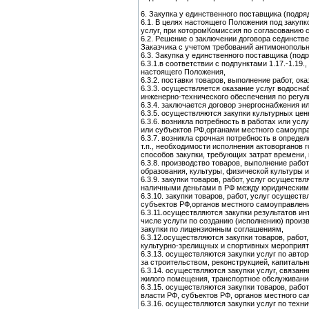
6. Закупка у единственного поставщика (подря
6.1. В целях настоящего Положения под закупк
услуг, при которомКомиссия по согласованию 
6.2. Решение о заключении договора сединст
Заказчика с учетом требований антимонополь
6.3. Закупка у единственного поставщика (по
6.3.1.в соответствии с подпунктами 1.17.-1.19., 2
настоящего Положения,
6.3.2. поставки товаров, выполнение работ, о
6.3.3. осуществляется оказание услуг водосна
инженерно-технического обеспечения по регу
6.3.4. заключается договор энергоснабжения 
6.3.5. осуществляются закупки культурных це
6.3.6. возникла потребность в работах или у
или субъектов РФ,органами местного самоупр
6.3.7. возникла срочная потребность в опреде
т.п., необходимости исполнения актоворганов
способов закупки, требующих затрат времени,
6.3.8. производство товаров, выполнение раб
образования, культуры, физической культуры 
6.3.9. закупки товаров, работ, услуг осущес
наличными деньгами в РФ между юридическими
6.3.10. закупки товаров, работ, услуг осущес
субъектов РФ,органов местного самоуправлен
6.3.11.осуществляются закупки результатов и
числе услуги по созданию (исполнению) произв
закупки по лицензионным соглашениям,
6.3.12.осуществляются закупки товаров, работ
культурно-зрелищных и спортивных мероприят
6.3.13. осуществляются закупки услуг по авто
за строительством, реконструкцией, капиталь
6.3.14. осуществляются закупки услуг, связа
жилого помещения, транспортное обслуживание
6.3.15. осуществляются закупки товаров, раб
власти РФ, субъектов РФ, органов местного с
6.3.16. осуществляются закупки услуг по тех