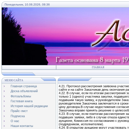
Понедельник, 10.08.2026, 08:36
ГЛАВНАЯ
МЕНЮ САЙТА
Главная страница
4.21. Протокол рассмотрения заявокна учас
сайте и на сайте Заказчикав день окончания р
Доска объявлений
4.22. В случае, если по итогам рассмотрения 
Фотоальбомы
только 1 (одного) участника закупки, подавше
подавшим такую заявку, и руководителем Зака
Гостевая книга
руководителем Заказчика заключается в сроки
История нашей редакции
цену договора.В случае недостижения согласи
Заказчика вправе принять решение о целесооб
Прайс-лист
4.23. В случае, если поитогам рассмотрения з
Подписка
подавших заявки, либо в случае отказа единст
аукционе, Комиссия по согласованию с руков
О нас
(подрядчиком, исполнителем).
Наши контакты
4.24. В открытом аукционе могут участвовать 