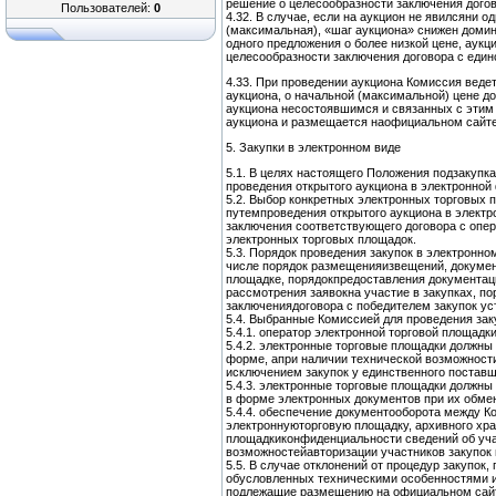
решение о целесообразности заключения дого
Пользователей:
0
4.32. В случае, если на аукцион не явилсяни о
(максимальная), «шаг аукциона» снижен домин
одного предложения о более низкой цене, аук
целесообразности заключения договора с еди
4.33. При проведении аукциона Комиссия ведет
аукциона, о начальной (максимальной) цене до
аукциона несостоявшимся и связанных с эти
аукциона и размещается наофициальном сайте 
5. Закупки в электронном виде
5.1. В целях настоящего Положения подзакупк
проведения открытого аукциона в электронно
5.2. Выбор конкретных электронных торговых п
путемпроведения открытого аукциона в элект
заключения соответствующего договора с опе
электронных торговых площадок.
5.3. Порядок проведения закупок в электронно
числе порядок размещенияизвещений, документ
площадке, порядокпредоставления документаци
рассмотрения заявокна участие в закупках, по
заключениядоговора с победителем закупок у
5.4. Выбранные Комиссией для проведения за
5.4.1. оператор электронной торговой площад
5.4.2. электронные торговые площадки должны 
форме, апри наличии технической возможност
исключением закупок у единственного поставщ
5.4.3. электронные торговые площадки должн
в форме электронных документов при их обмен
5.4.4. обеспечение документооборота между К
электроннуюторговую площадку, архивного хра
площадкиконфиденциальности сведений об уча
возможностейавторизации участников закупок 
5.5. В случае отклонений от процедур закупок
обусловленных техническими особенностями 
подлежащие размещению на официальном сайте 