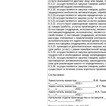
услуги оказываются другому лицу или лицам,
6.3.17. осуществляются закупки товаров, рабо
предприятий ведомственнойохраны,
6.3.18. осуществляются закупки товаров, рабо
защищенностиобъектов автоматизации, обраб
6.3.19.осуществляются закупки юридических ус
6.3.20.осуществляются закупки услуг по обуч
6.3.21.осуществляются закупки услугпо разм
6.3.22. отсутствует равноценная замена закуп
а) товары (работы, услуги) производятся по 
б) поставщик (подрядчик, исполнитель) являе
поставщик(подрядчик, исполнитель), являетс
свойствами; г) поставщик (подрядчик, исполн
расходы, связанные с привлечением контраген
исполнитель)или его единственный дилер осуще
иного поставщика (подрядчика, исполнителя) 
6.3.23. проводятся дополнительные закупки, 
(для работ, услуг) с ранее приобретенной про
6.3.24. осуществляются закупки дополнительны
трудностей и необходимых ввиду непредвиден
6.3.25. осуществляются закупки товаров, рабо
противоречит антимонопольному законодательст
(или для реализации какого-то определенного, 
6.3.26. осуществляются закупки товаров, раб
существует в течение очень короткого промеж
Согласовано:
Заместитель министра ___________ В.М. Хаки
«____» ____________ 2011 г.
Заместитель министра _____________ И.У. Ям
«____» ____________ 2011 г.
Заместитель министра ____________ М.А. Гази
«____» ____________ 2011 г.
Начальник отдела производства и госзакупок _
«____» ____________ 2011 г.