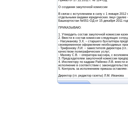
Приказ от 27.12.2011 г. № 114-ОД
О создании закупочной комиссии
В связи с вступлением в силу с 1 января 2012
отдельными видами юридических лиц» (далее –
Башкортостан №551-ОД от 15 декабря 2011 го
ПРИКАЗЫВАЮ:
1. Утвердить состав закупочной комиссии казе
2. Ввести в состав комиссии следующих сотруд
- Нагуманову З.Х. – старшего бухгалтера пред
своевременное оформление необходимых процед
- Трифонову Л.И. – заместителя директора (гл.
качеством полиграфических услуг;
- Мазову С.В. – оператора-кассира, с возложе
3. Председателем закупочной комиссии предпр
4. Инспектору по кадрам Рабенко Л.В. внести
исполнение в соответствии с законодательством
5. Контроль за исполнением приказа оставляю 
Директор (гл. редактор газеты) Л.М. Иванова