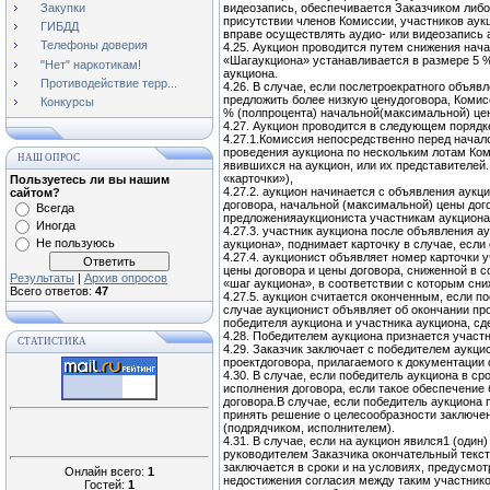
Закупки
видеозапись, обеспечивается Заказчиком либ
присутствии членов Комиссии, участников аукц
ГИБДД
вправе осуществлять аудио- или видеозапись 
Телефоны доверия
4.25. Аукцион проводится путем снижения нача
«Шагаукциона» устанавливается в размере 5 %
"Нет" наркотикам!
аукциона.
Противодействие терр...
4.26. В случае, если послетроекратного объяв
предложить более низкую ценудоговора, Комисс
Конкурсы
% (полпроцента) начальной(максимальной) це
4.27. Аукцион проводится в следующем порядк
4.27.1.Комиссия непосредственно перед начало
проведения аукциона по нескольким лотам Ком
НАШ ОПРОС
явившихся на аукцион, или их представителей
«карточки»),
Пользуетесь ли вы нашим
4.27.2. аукцион начинается с объявления аукц
сайтом?
договора, начальной (максимальной) цены дого
Всегда
предложенияаукциониста участникам аукциона 
Иногда
4.27.3. участник аукциона после объявления 
Не пользуюсь
аукциона», поднимает карточку в случае, если
4.27.4. аукционист объявляет номер карточки
цены договора и цены договора, сниженной в с
Результаты
|
Архив опросов
«шаг аукциона», в соответствии с которым сни
Всего ответов:
47
4.27.5. аукцион считается оконченным, если п
случае аукционист объявляет об окончании пр
победителя аукциона и участника аукциона, с
4.28. Победителем аукциона признается участ
СТАТИСТИКА
4.29. Заказчик заключает с победителем аукц
проектдоговора, прилагаемого к документации 
4.30. В случае, если победитель аукциона в с
исполнения договора, если такое обеспечение
договора.В случае, если победитель аукциона
принять решение о целесообразности заключен
(подрядчиком, исполнителем).
4.31. В случае, если на аукцион явился1 (оди
руководителем Заказчика окончательный текст
заключается в сроки и на условиях, предусмо
Онлайн всего:
1
недостижения согласия между таким участнико
Гостей:
1