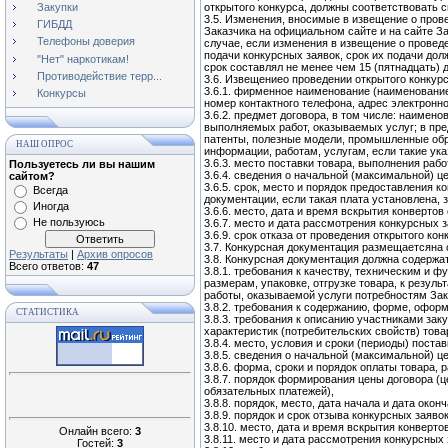
Закупки
открытого конкурса, должны соответствовать 
3.5. Изменения, вносимые в извещение о про
ГИБДД
Заказчика на официальном сайте и на сайте За
Телефоны доверия
случае, если изменения в извещение о проведе
подачи конкурсных заявок, срок их подачи дол
"Нет" наркотикам!
срок составлял не менее чем 15 (пятнадцать)
Противодействие терр...
3.6. Извещениео проведении открытого конкур
3.6.1. фирменное наименование (наименование
Конкурсы
номер контактного телефона, адрес электронно
3.6.2. предмет договора, в том числе: наимен
выполняемых работ, оказываемых услуг; в пре
патенты, полезные модели, промышленные обра
НАШ ОПРОС
информации, работам, услугам, если такие ука
3.6.3. место поставки товара, выполнения работ
Пользуетесь ли вы нашим
3.6.4. сведения о начальной (максимальной) це
сайтом?
3.6.5. срок, место и порядок предоставления 
Всегда
документации, если такая плата установлена,
Иногда
3.6.6. место, дата и время вскрытия конвертов
Не пользуюсь
3.6.7. место и дата рассмотрения конкурсных з
3.6.9. срок отказа от проведения открытого кон
3.7. Конкурсная документация размещаетсяна
Результаты
|
Архив опросов
3.8. Конкурсная документация должна содержат
Всего ответов:
47
3.8.1. требования к качеству, техническим и 
размерам, упаковке, отгрузке товара, к резу
работы, оказываемой услуги потребностям Зак
3.8.2. требования к содержанию, форме, оформ
СТАТИСТИКА
3.8.3. требования к описанию участниками зак
характеристик (потребительских свойств) товар
3.8.4. место, условия и сроки (периоды) поста
3.8.5. сведения о начальной (максимальной) це
3.8.6. форма, сроки и порядок оплаты товара, р
3.8.7. порядок формирования цены договора (ц
обязательных платежей),
3.8.8. порядок, место, дата начала и дата око
3.8.9. порядок и срок отзыва конкурсных заяво
3.8.10. место, дата и время вскрытия конверт
Онлайн всего:
3
3.8.11. место и дата рассмотрения конкурсных 
Гостей:
3