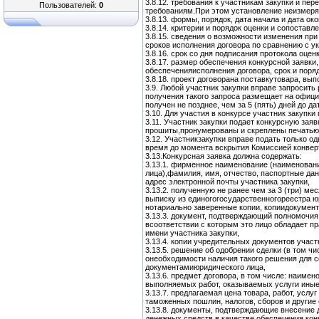
3.8.12. требования к участникам закупки и п
Пользователей:
0
требованиям.При этом установление неизмеряе
3.8.13. формы, порядок, дата начала и дата о
3.8.14. критерии и порядок оценки и сопоставл
3.8.15. сведения о возможности изменения пр
сроков исполнения договора по сравнению с ук
3.8.16. срок со дня подписания протокола оце
3.8.17. размер обеспечения конкурсной заявки
обеспеченияисполнения договора, срок и поря
3.8.18. проект договорана поставкутовара, вы
3.9. Любой участник закупки вправе запросить
получения такого запроса размещает на офиц
получен не позднее, чем за 5 (пять) дней до д
3.10. Для участия в конкурсе участник закупк
3.11. Участник закупки подает конкурсную за
прошиты,пронумерованы и скреплены печатью 
3.12. Участникзакупки вправе подать только о
время до момента вскрытия Комиссией конвер
3.13.Конкурсная заявка должна содержать:
3.13.1. фирменное наименование (наименовани
лица),фамилия, имя, отчество, паспортные дан
адрес электронной почты участника закупки,
3.13.2. полученную не ранее чем за 3 (три) м
выписку из единогогосударственногореестра ю
нотариально заверенные копии, копиидокумент
3.13.3. документ, подтверждающий полномочия
всоответствии с которым это лицо обладает п
имени участника закупки,
3.13.4. копии учредительных документов участ
3.13.5. решение об одобрении сделки (в том ч
онеобходимости наличия такого решения для 
документамиюридического лица,
3.13.6. предмет договора, в том числе: наиме
выполняемых работ, оказываемых услуги иные
3.13.7. предлагаемая цена товара, работ, усл
таможенных пошлин, налогов, сборов и другие
3.13.8. документы, подтверждающие внесение
денежных средств в качестве обеспечения кон