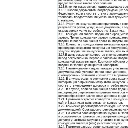
предоставление такого обеспечения,
3.13.9. копии документов, подтверждающих со
3.13.10.копии документов, подтверждающих со
Федерации, если в соответствии с законодате
требовать предоставление указанных документ
с товаром,
3.14. Участник закупки вправе приложить к кон
результатов работ, услуг, иные документы, с
оказываемых услуг потребностям Заказчика.
3.15. Конкурсная заявка, поданная в срок, ук
заявок. Прием конкурсных заявок прекращаетс
поданные после окончания срока их подачи, н
3.16. Конверты с конкурсными заявкамивскрыва
проведении открытого конкурса и в конкурсно
закупки, подавшие конкурсные заявки, или их
3.17.В день вскрытия конвертов с конкурсным
перед вскрытием конвертов с заявками, поданн
конкурсной документации, Комиссия обязана о
поданные заявки до вскрытия конвертов.
3.18. Наименование и адрес каждого участник
документацией, условия исполнения договора,
с конкурсными заявками и заносятся в проток
3.19. В случае, если по окончании срока пода
информация о признании открытого конкурса н
соответствиепредмету договора и требования
3.20. В случае, если по окончании срока пода
информация о признании открытого конкурса 
целесообразности заключения договора с еди
3.21. Протокол вскрытия конвертов с конкур
сайте Заказчикав день вскрытия конвертов.
3.22. Комиссия рассматривает конкурсные зая
документацией. Срок рассмотренияконкурсных 
3.23. По итогам рассмотрения конкурсных заяв
и оформляется протокол рассмотрения конкурс
допуске участника закупки к участию в конкур
конкурсная заявка и (или) участник закупки.
3.24. Протокол рассмотрения конкурсных зая