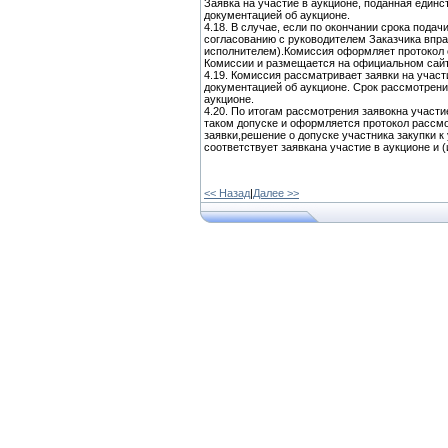
Заявка на участие в аукционе, поданная един
документацией об аукционе.
4.18. В случае, если по окончании срока пода
согласованию с руководителем Заказчика впр
исполнителем).Комиссия оформляет протокол 
Комиссии и размещается на официальном сайте 
4.19. Комиссия рассматривает заявки на участ
документацией об аукционе. Срок рассмотрени
аукционе.
4.20. По итогам рассмотрения заявокна участи
таком допуске и оформляется протокол рассмо
заявки,решение о допуске участника закупки к
соответствует заявкана участие в аукционе и (
<< Назад
|
Далее >>