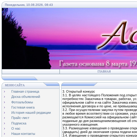
Понедельник, 10.08.2026, 08:43
ГЛАВНАЯ
МЕНЮ САЙТА
Главная страница
3. Открытый конкурс
3.1. В целях настоящего Положения под откры
Доска объявлений
потребностях Заказчика в товарах, работах, у
Фотоальбомы
официальном сайте и на сайте Заказчика изве
исполнения договора и по цене, не превышаю
Гостевая книга
3.2. При осуществлении закупки путем проведе
История нашей редакции
в любое время всоответствии со сроками, ука
размещается Комиссией на официальном сайте и
Прайс-лист
поданные до дня размещенияизвещения об отка
Подписка
указанного извещения.
3.3. Размещение извещения о проведении откр
О нас
(двадцать) дней до окончания срока подачи ко
Наши контакты
3.4. Извещение о проведении открытого конку