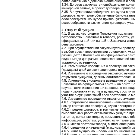
сайте Заказчика в деньокончания оценки и со
3.34. Договор заключается спобедителем конк
конкурсной заявке, в проект договора, прилаг
3.35. В случае если победитель конкурса в с
договора, если такое обеспечение былоустано
если победитель конкурса признан уклонившим
целесообразности заключения договора с учас
4. Открытый аукцион
4.1. В целях настоящего Положения под откры
потребностях Заказчика в товарах, работах, у
официальном сайте и на сайте Заказчика изве
цену договора.
4.2. При осуществлении закупки путем провед
в любое время всоответствии со сроками, ука
размещается Комиссией на официальном сайте и
поданные до дня размещенияизвещения об отка
указанного извещения.
4.3. Размещение извещения о проведении откр
(двадцать) дней до окончания срока подачи зая
4.4. Извещение о проведении открытого аукци
открытого аукциона, должны соответствовать 
4.5. Изменения, вносимые в извещение о про
Заказчика на официальном сайте и на сайте За
случае, если изменения в извещение о проведе
подачи заявокна участие в аукционе, срок их 
участие в аукционе такой срок составлял не м
4.6. Извещениео проведении открытого аукцио
4.6.1. фирменное наименование (наименование
номер контактного телефона, адрес электронно
4.6.2. предмет договора, в том числе: наимен
выполняемых работ, оказываемых услуг; в пре
патенты, полезные модели, промышленные обра
информации, работам, услугам, если такие ука
4.6.3. место поставки товара, выполнения работ
4.6.4. сведения о начальной (максимальной) це
4.6.5. «шаг аукциона» – величина понижения н
4.6.6. срок, место и порядок предоставления 