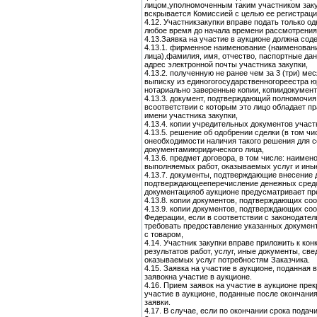
лицом,уполномоченным таким участником закупк
вскрывается Комиссией с целью ее регистраци
4.12. Участникзакупки вправе подать только од
любое время до начала времени рассмотрения 
4.13.Заявка на участие в аукционе должна сод
4.13.1. фирменное наименование (наименовани
лица),фамилия, имя, отчество, паспортные дан
адрес электронной почты участника закупки,
4.13.2. полученную не ранее чем за 3 (три) м
выписку из единогогосударственногореестра ю
нотариально заверенные копии, копиидокумент
4.13.3. документ, подтверждающий полномочия
всоответствии с которым это лицо обладает п
имени участника закупки,
4.13.4. копии учредительных документов участ
4.13.5. решение об одобрении сделки (в том ч
онеобходимости наличия такого решения для 
документамиюридического лица,
4.13.6. предмет договора, в том числе: наиме
выполняемых работ, оказываемых услуг и иные
4.13.7. документы, подтверждающие внесение 
подтверждающееперечисление денежных средств
документацияоб аукционе предусматривает пр
4.13.8. копии документов, подтверждающих со
4.13.9. копии документов, подтверждающих соо
Федерации, если в соответствии с законодате
требовать предоставление указанных документ
с товаром,
4.14. Участник закупки вправе приложить к кон
результатов работ, услуг, иные документы, с
оказываемых услуг потребностям Заказчика.
4.15. Заявка на участие в аукционе, поданная
заявокна участие в аукционе.
4.16. Прием заявок на участие в аукционе пр
участие в аукционе, поданные после окончани
заявки.
4.17. В случае, если по окончании срока пода