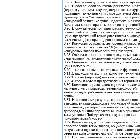
сайте Заказчикав день окончания рассмотрени
3.25. В случае, если по итогам рассмотрения 
(одного) участника закупки, подавшего конкур
подавшим такую заявку, и руководителем Зака
руководителем Заказчика заключается в сроки
конкурсной заявке.В случае недостижения сог
Заказчика вправе принять решение о целесооб
3.26. В случае, если поитогам рассмотрения к
заявки, либо в случае отказа единственного у
цене, предложенной таким участником в конку
заключения договора с единственным поставщ
3.27. Комиссия осуществляет оценку и сопост
заявокне может превышать 10 (десять) днейсо
конкурсных заявок привлекаются эксперты.
3.28. Оценка и сопоставление конкурсных зая
скритериями, установленными конкурсной доку
3.29. Оценка и сопоставление конкурсных зая
цены могут быть:
3.29.1. качественные, технические и функциона
3.29.2. расходы на эксплуатацию или техничес
3.29.3. сроки (периоды) поставки товара, выпол
3.29.4. срок и объем предоставления гарантии к
3.30. Комиссия вправе также оценивать наличи
наличие у него производственныхмощностей, т
квалификацию работниковучастника конкурса, 
заявок.
3.31. На основании результатов оценки и соп
выгодности содержащихся в них условий испо
исполнения договора, присваивается первый н
договора,меньший порядковый номер присваива
такиеусловия.Победителем конкурса признаетс
присвоенпервый номер.
3.32. Комиссия ведет протокол оценки и сопос
сопоставления таких заявок, об участниках ко
результатов оценки и сопоставления заявок р
отчества (для физических лиц) и почтовые адр
3.33. Протокол оценки и сопоставления конк