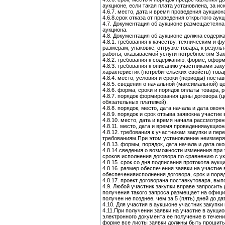
аукционе, если такая плата установлена, за 
4.6.7. место, дата и время проведения аукцион
4.6.8.срок отказа от проведения открытого аукц
4.7. Документация об аукционе размещаетсян
аукциона.
4.8. Документация об аукционе должна содержа
4.8.1. требования к качеству, техническим и 
размерам, упаковке, отгрузке товара, к резу
работы, оказываемой услуги потребностям Зак
4.8.2. требования к содержанию, форме, оформ
4.8.3. требования к описанию участниками зак
характеристик (потребительских свойств) товар
4.8.4. место, условия и сроки (периоды) поста
4.8.5. сведения о начальной (максимальной) це
4.8.6. форма, сроки и порядок оплаты товара, р
4.8.7. порядок формирования цены договора (ц
обязательных платежей),
4.8.8. порядок, место, дата начала и дата окон
4.8.9. порядок и срок отзыва заявокна участие
4.8.10. место, дата и время начала рассмотрен
4.8.11. место, дата и время проведенияаукцион
4.8.12. требования к участникам закупки и п
требованиям.При этом установление неизмеряе
4.8.13. формы, порядок, дата начала и дата о
4.8.14.сведения о возможности изменения при
сроков исполнения договора по сравнению с ук
4.8.15. срок со дня подписания протокола аукц
4.8.16. размер обеспечения заявки на участие 
обеспеченияисполнения договора, срок и поря
4.8.17. проект договорана поставкутовара, вы
4.9. Любой участник закупки вправе запросить
получения такого запроса размещает на офиц
получен не позднее, чем за 5 (пять) дней до д
4.10. Для участия в аукционе участник закупк
4.11.При получении заявки на участие в аукц
электронного документа ее получение в течени
форме все листы заявки должны быть прошиты